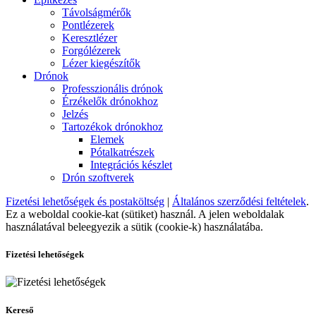
Távolságmérők
Pontlézerek
Keresztlézer
Forgólézerek
Lézer kiegészítők
Drónok
Professzionális drónok
Érzékelők drónokhoz
Jelzés
Tartozékok drónokhoz
Elemek
Pótalkatrészek
Integrációs készlet
Drón szoftverek
Fizetési lehetőségek és postaköltség
|
Általános szerződési feltételek
.
Ez a weboldal cookie-kat (sütiket) használ. A jelen weboldalak
használatával beleegyezik a sütik (cookie-k) használatába.
Fizetési lehetőségek
Kereső