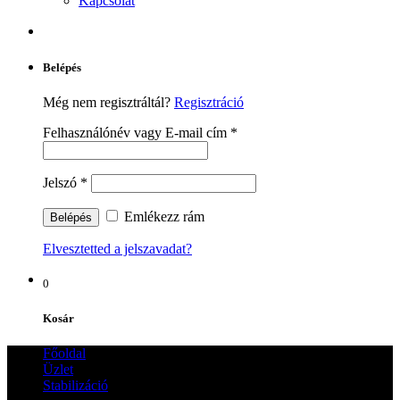
Kapcsolat
Belépés
Még nem regisztráltál?
Regisztráció
Felhasználónév vagy E-mail cím
*
Jelszó
*
Emlékezz rám
Elvesztetted a jelszavadat?
0
Kosár
Főoldal
Üzlet
Stabilizáció