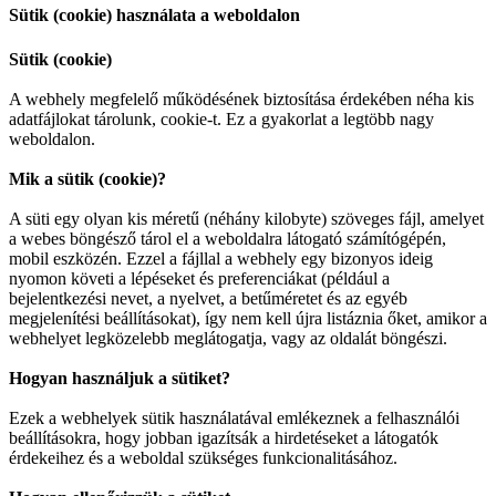
Sütik (cookie) használata a weboldalon
Sütik (cookie)
A webhely megfelelő működésének biztosítása érdekében néha kis
adatfájlokat tárolunk, cookie-t. Ez a gyakorlat a legtöbb nagy
weboldalon.
Mik a sütik (cookie)?
A süti egy olyan kis méretű (néhány kilobyte) szöveges fájl, amelyet
a webes böngésző tárol el a weboldalra látogató számítógépén,
mobil eszközén. Ezzel a fájllal a webhely egy bizonyos ideig
nyomon követi a lépéseket és preferenciákat (például a
bejelentkezési nevet, a nyelvet, a betűméretet és az egyéb
megjelenítési beállításokat), így nem kell újra listáznia őket, amikor a
webhelyet legközelebb meglátogatja, vagy az oldalát böngészi.
Hogyan használjuk a sütiket?
Ezek a webhelyek sütik használatával emlékeznek a felhasználói
beállításokra, hogy jobban igazítsák a hirdetéseket a látogatók
érdekeihez és a weboldal szükséges funkcionalitásához.