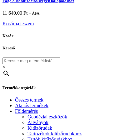
Fogó a stabilizácios szegek kalapáláshoz
11 640.00
Ft
+ ÁFA
Kosárba teszem
Kosár
Kereső
×
Termékkategóriák
Összes termék
Akciós termékek
Földemérés
Geodéziai eszközök
Állványok
Kitűzőrudak
Tartozékok kitűzőrudakhoz
Tartók kitűzőrudakhoz