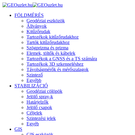
FÖLDMÉRÉS
Geodéziai eszközök
Állványok
Kitűzőrudak
Tartozékok kitűzőrudakhoz
Tartók kitűzőrudakhoz
Szögprizma és prizma
Elemek, töltők és kábelek
Tartozékok a GNSS és a TS számára
Tartozékok 3D szkenneléshez
Távolságmérők és mérőszalagok
Szintező
Egyébb
STABILIZÁCIÓ
Geodéziai cölöpök
Jelölő spray-k
Határjelzők
Jelölő csapok
Céljelek
Szintezési jelek
Egyéb
GIS
GIS eszközök