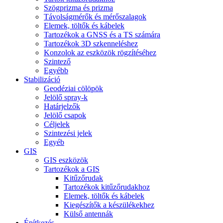
Szögprizma és prizma
Távolságmérők és mérőszalagok
Elemek, töltők és kábelek
Tartozékok a GNSS és a TS számára
Tartozékok 3D szkenneléshez
Konzolok az eszközök rögzítéséhez
Szintező
Egyébb
Stabilizáció
Geodéziai cölöpök
Jelölő spray-k
Határjelzők
Jelölő csapok
Céljelek
Szintezési jelek
Egyéb
GIS
GIS eszközök
Tartozékok a GIS
Kitűzőrudak
Tartozékok kitűzőrudakhoz
Elemek, töltők és kábelek
Kiegészítők a készülékekhez
Külső antennák
Építkezés