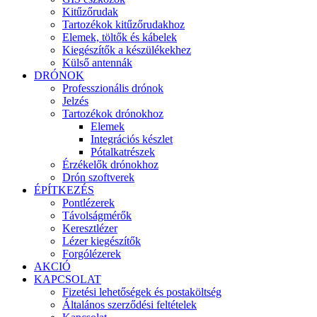
Kitűzőrudak
Tartozékok kitűzőrudakhoz
Elemek, töltők és kábelek
Kiegészítők a készülékekhez
Külső antennák
DRÓNOK
Professzionális drónok
Jelzés
Tartozékok drónokhoz
Elemek
Integrációs készlet
Pótalkatrészek
Érzékelők drónokhoz
Drón szoftverek
ÉPÍTKEZÉS
Pontlézerek
Távolságmérők
Keresztlézer
Lézer kiegészítők
Forgólézerek
AKCIÓ
KAPCSOLAT
Fizetési lehetőségek és postaköltség
Általános szerződési feltételek