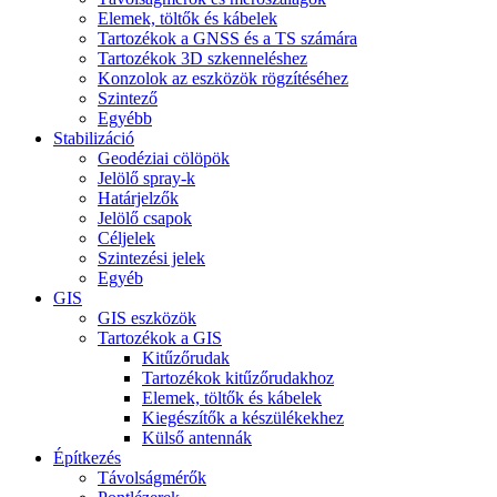
Elemek, töltők és kábelek
Tartozékok a GNSS és a TS számára
Tartozékok 3D szkenneléshez
Konzolok az eszközök rögzítéséhez
Szintező
Egyébb
Stabilizáció
Geodéziai cölöpök
Jelölő spray-k
Határjelzők
Jelölő csapok
Céljelek
Szintezési jelek
Egyéb
GIS
GIS eszközök
Tartozékok a GIS
Kitűzőrudak
Tartozékok kitűzőrudakhoz
Elemek, töltők és kábelek
Kiegészítők a készülékekhez
Külső antennák
Építkezés
Távolságmérők