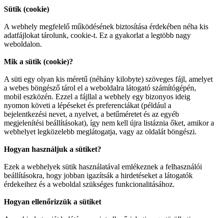
Sütik (cookie)
A webhely megfelelő működésének biztosítása érdekében néha kis
adatfájlokat tárolunk, cookie-t. Ez a gyakorlat a legtöbb nagy
weboldalon.
Mik a sütik (cookie)?
A süti egy olyan kis méretű (néhány kilobyte) szöveges fájl, amelyet
a webes böngésző tárol el a weboldalra látogató számítógépén,
mobil eszközén. Ezzel a fájllal a webhely egy bizonyos ideig
nyomon követi a lépéseket és preferenciákat (például a
bejelentkezési nevet, a nyelvet, a betűméretet és az egyéb
megjelenítési beállításokat), így nem kell újra listáznia őket, amikor a
webhelyet legközelebb meglátogatja, vagy az oldalát böngészi.
Hogyan használjuk a sütiket?
Ezek a webhelyek sütik használatával emlékeznek a felhasználói
beállításokra, hogy jobban igazítsák a hirdetéseket a látogatók
érdekeihez és a weboldal szükséges funkcionalitásához.
Hogyan ellenőrizzük a sütiket