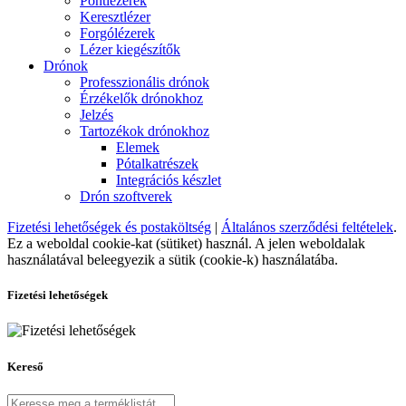
Pontlézerek
Keresztlézer
Forgólézerek
Lézer kiegészítők
Drónok
Professzionális drónok
Érzékelők drónokhoz
Jelzés
Tartozékok drónokhoz
Elemek
Pótalkatrészek
Integrációs készlet
Drón szoftverek
Fizetési lehetőségek és postaköltség
|
Általános szerződési feltételek
.
Ez a weboldal cookie-kat (sütiket) használ. A jelen weboldalak
használatával beleegyezik a sütik (cookie-k) használatába.
Fizetési lehetőségek
Kereső