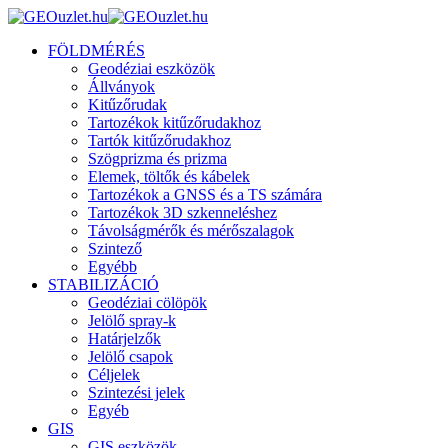
FÖLDMÉRÉS
Geodéziai eszközök
Állványok
Kitűzőrudak
Tartozékok kitűzőrudakhoz
Tartók kitűzőrudakhoz
Szögprizma és prizma
Elemek, töltők és kábelek
Tartozékok a GNSS és a TS számára
Tartozékok 3D szkenneléshez
Távolságmérők és mérőszalagok
Szintező
Egyébb
STABILIZÁCIÓ
Geodéziai cölöpök
Jelölő spray-k
Határjelzők
Jelölő csapok
Céljelek
Szintezési jelek
Egyéb
GIS
GIS eszközök