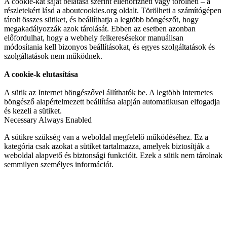
A cookie-kat saját belátása szerint ellenőrizheti vagy törölheti – a
részletekért lásd a aboutcookies.org oldalt. Törölheti a számítógépen
tárolt összes sütiket, és beállíthatja a legtöbb böngészőt, hogy
megakadályozzák azok tárolását. Ebben az esetben azonban
előfordulhat, hogy a webhely felkeresésekor manuálisan
módosítania kell bizonyos beállításokat, és egyes szolgáltatások és
szolgáltatások nem működnek.
A cookie-k elutasítása
A sütik az Internet böngészővel állíthatók be. A legtöbb internetes
böngésző alapértelmezett beállítása alapján automatikusan elfogadja
és kezeli a sütiket.
Necessary
Always Enabled
A sütikre szükség van a weboldal megfelelő működéséhez. Ez a
kategória csak azokat a sütiket tartalmazza, amelyek biztosítják a
weboldal alapvető és biztonsági funkcióit. Ezek a sütik nem tárolnak
semmilyen személyes információt.