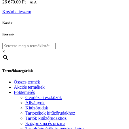
26 670.00
Ft
+ ÁFA
Kosárba teszem
Kosár
Kereső
×
Termékkategóriák
Összes termék
Akciós termékek
Földemérés
Geodéziai eszközök
Állványok
Kitűzőrudak
Tartozékok kitűzőrudakhoz
Tartók kitűzőrudakhoz
Szögprizma és prizma
Távolságmérők és mérőszalagok