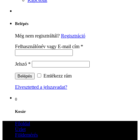
Kapcsolat
Belépés
Még nem regisztráltál?
Regisztráció
Felhasználónév vagy E-mail cím
*
Jelszó
*
Emlékezz rám
Elvesztetted a jelszavadat?
0
Kosár
Főoldal
Üzlet
Földemérés