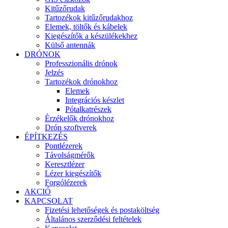
Kitűzőrudak
Tartozékok kitűzőrudakhoz
Elemek, töltők és kábelek
Kiegészítők a készülékekhez
Külső antennák
DRÓNOK
Professzionális drónok
Jelzés
Tartozékok drónokhoz
Elemek
Integrációs készlet
Pótalkatrészek
Érzékelők drónokhoz
Drón szoftverek
ÉPÍTKEZÉS
Pontlézerek
Távolságmérők
Keresztlézer
Lézer kiegészítők
Forgólézerek
AKCIÓ
KAPCSOLAT
Fizetési lehetőségek és postaköltség
Általános szerződési feltételek