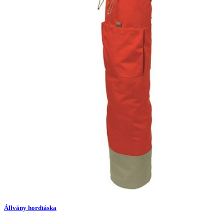
Állvány hordtáska