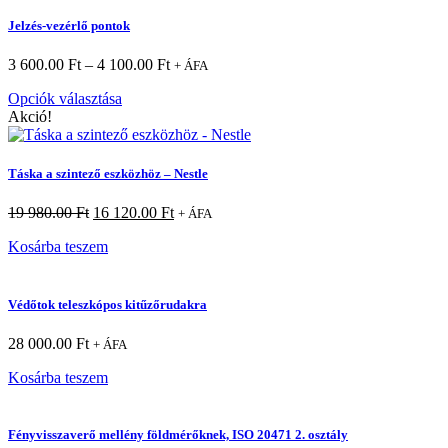
Jelzés-vezérlő pontok
3 600.00
Ft
–
4 100.00
Ft
+ ÁFA
Opciók választása
Akció!
Táska a szintező eszközhöz – Nestle
19 980.00
Ft
16 120.00
Ft
+ ÁFA
Kosárba teszem
Védőtok teleszkópos kitűzőrudakra
28 000.00
Ft
+ ÁFA
Kosárba teszem
Fényvisszaverő mellény földmérőknek, ISO 20471 2. osztály