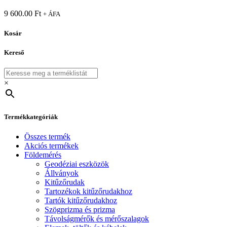
9 600.00
Ft
+ ÁFA
Kosár
Kereső
×
Termékkategóriák
Összes termék
Akciós termékek
Földemérés
Geodéziai eszközök
Állványok
Kitűzőrudak
Tartozékok kitűzőrudakhoz
Tartók kitűzőrudakhoz
Szögprizma és prizma
Távolságmérők és mérőszalagok