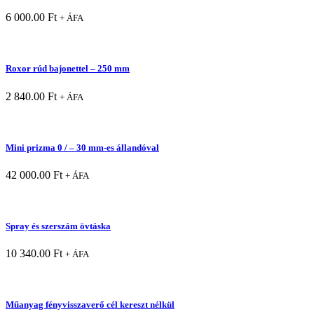
6 000.00
Ft
+ ÁFA
Roxor rúd bajonettel – 250 mm
2 840.00
Ft
+ ÁFA
Mini prizma 0 / – 30 mm-es állandóval
42 000.00
Ft
+ ÁFA
Spray és szerszám övtáska
10 340.00
Ft
+ ÁFA
Műanyag fényvisszaverő cél kereszt nélkül