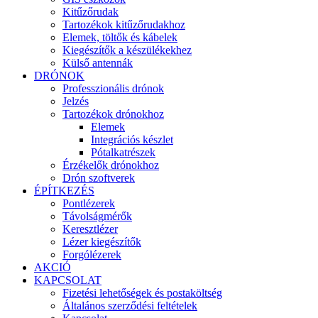
Kitűzőrudak
Tartozékok kitűzőrudakhoz
Elemek, töltők és kábelek
Kiegészítők a készülékekhez
Külső antennák
DRÓNOK
Professzionális drónok
Jelzés
Tartozékok drónokhoz
Elemek
Integrációs készlet
Pótalkatrészek
Érzékelők drónokhoz
Drón szoftverek
ÉPÍTKEZÉS
Pontlézerek
Távolságmérők
Keresztlézer
Lézer kiegészítők
Forgólézerek
AKCIÓ
KAPCSOLAT
Fizetési lehetőségek és postaköltség
Általános szerződési feltételek