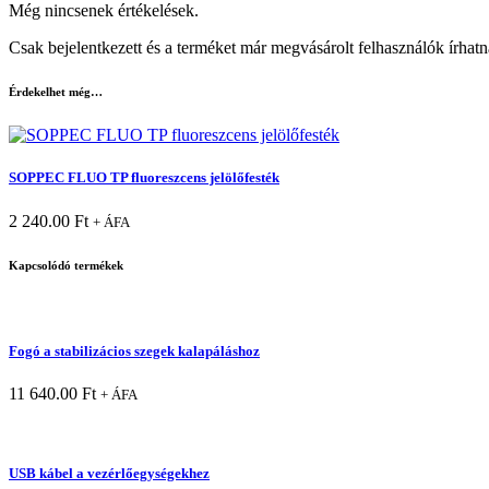
Még nincsenek értékelések.
Csak bejelentkezett és a terméket már megvásárolt felhasználók írhat
Érdekelhet még…
SOPPEC FLUO TP fluoreszcens jelölőfesték
2 240.00
Ft
+ ÁFA
Kapcsolódó termékek
Fogó a stabilizácios szegek kalapáláshoz
11 640.00
Ft
+ ÁFA
USB kábel a vezérlőegységekhez