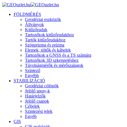
FÖLDMÉRÉS
Geodéziai eszközök
Állványok
Kitűzőrudak
Tartozékok kitűzőrudakhoz
Tartók kitűzőrudakhoz
Szögprizma és prizma
Elemek, töltők és kábelek
Tartozékok a GNSS és a TS számára
Tartozékok 3D szkenneléshez
Távolságmérők és mérőszalagok
Szintező
Egyébb
STABILIZÁCIÓ
Geodéziai cölöpök
Jelölő spray-k
Határjelzők
Jelölő csapok
Céljelek
Szintezési jelek
Egyéb
GIS
GIS eszközök