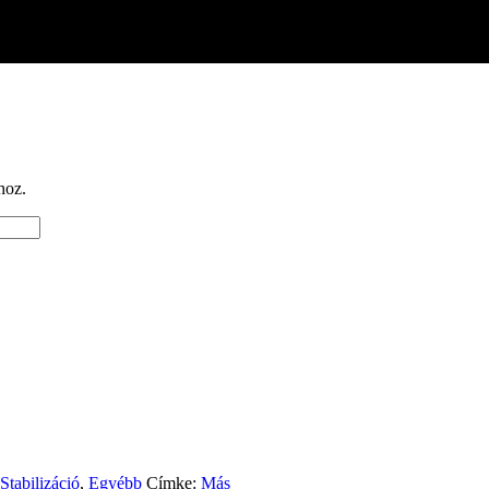
hoz.
Stabilizáció
,
Egyébb
Címke:
Más