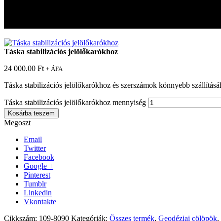
Táska stabilizációs jelölőkarókhoz
Táska stabilizációs jelölőkarókhoz
Táska stabilizációs jelölőkarókhoz
24 000.00
Ft
+ ÁFA
Táska stabilizációs jelölőkarókhoz és szerszámok könnyebb szállításá
Táska stabilizációs jelölőkarókhoz mennyiség
Kosárba teszem
Megoszt
Email
Twitter
Facebook
Google +
Pinterest
Tumblr
Linkedin
Vkontakte
Cikkszám:
109-8090
Kategóriák:
Összes termék
,
Geodéziai cölöpök
,