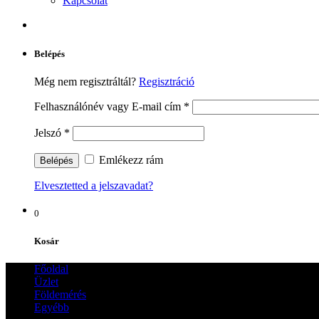
Kapcsolat
Belépés
Még nem regisztráltál?
Regisztráció
Felhasználónév vagy E-mail cím
*
Jelszó
*
Emlékezz rám
Elvesztetted a jelszavadat?
0
Kosár
Főoldal
Üzlet
Földemérés
Egyébb