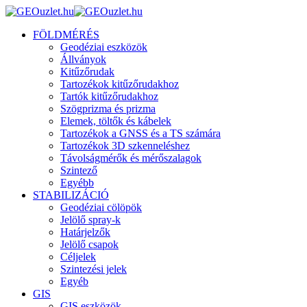
FÖLDMÉRÉS
Geodéziai eszközök
Állványok
Kitűzőrudak
Tartozékok kitűzőrudakhoz
Tartók kitűzőrudakhoz
Szögprizma és prizma
Elemek, töltők és kábelek
Tartozékok a GNSS és a TS számára
Tartozékok 3D szkenneléshez
Távolságmérők és mérőszalagok
Szintező
Egyébb
STABILIZÁCIÓ
Geodéziai cölöpök
Jelölő spray-k
Határjelzők
Jelölő csapok
Céljelek
Szintezési jelek
Egyéb
GIS
GIS eszközök