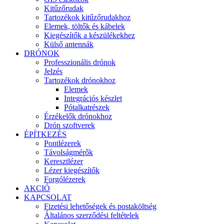
Kitűzőrudak
Tartozékok kitűzőrudakhoz
Elemek, töltők és kábelek
Kiegészítők a készülékekhez
Külső antennák
DRÓNOK
Professzionális drónok
Jelzés
Tartozékok drónokhoz
Elemek
Integrációs készlet
Pótalkatrészek
Érzékelők drónokhoz
Drón szoftverek
ÉPÍTKEZÉS
Pontlézerek
Távolságmérők
Keresztlézer
Lézer kiegészítők
Forgólézerek
AKCIÓ
KAPCSOLAT
Fizetési lehetőségek és postaköltség
Általános szerződési feltételek