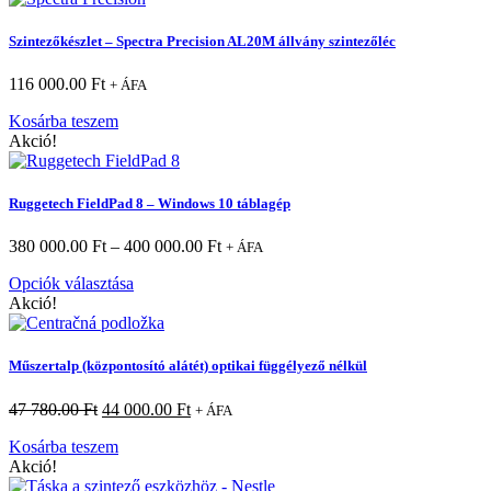
Szintezőkészlet – Spectra Precision AL20M állvány szintezőléc
116 000.00
Ft
+ ÁFA
Kosárba teszem
Akció!
Ruggetech FieldPad 8 – Windows 10 táblagép
380 000.00
Ft
–
400 000.00
Ft
+ ÁFA
Opciók választása
Akció!
Műszertalp (központosító alátét) optikai függélyező nélkül
47 780.00
Ft
44 000.00
Ft
+ ÁFA
Kosárba teszem
Akció!