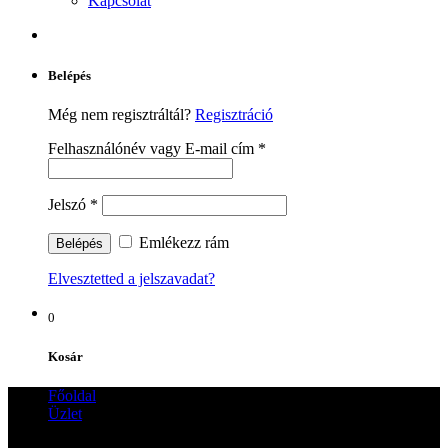
Kapcsolat
Belépés
Még nem regisztráltál?
Regisztráció
Felhasználónév vagy E-mail cím
*
Jelszó
*
Emlékezz rám
Elvesztetted a jelszavadat?
0
Kosár
Főoldal
Üzlet
Akciós termékek