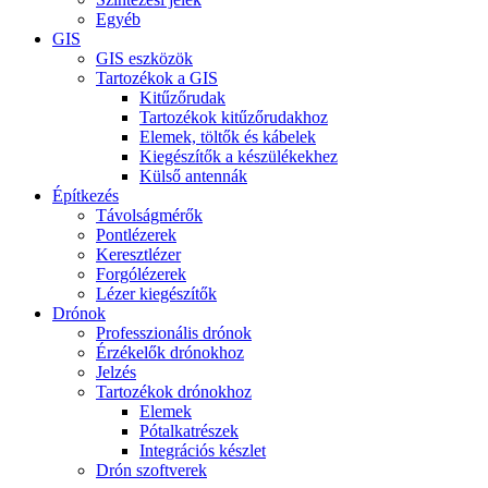
Egyéb
GIS
GIS eszközök
Tartozékok a GIS
Kitűzőrudak
Tartozékok kitűzőrudakhoz
Elemek, töltők és kábelek
Kiegészítők a készülékekhez
Külső antennák
Építkezés
Távolságmérők
Pontlézerek
Keresztlézer
Forgólézerek
Lézer kiegészítők
Drónok
Professzionális drónok
Érzékelők drónokhoz
Jelzés
Tartozékok drónokhoz
Elemek
Pótalkatrészek
Integrációs készlet
Drón szoftverek