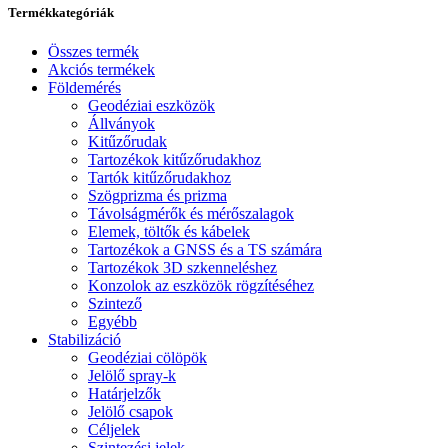
Termékkategóriák
Összes termék
Akciós termékek
Földemérés
Geodéziai eszközök
Állványok
Kitűzőrudak
Tartozékok kitűzőrudakhoz
Tartók kitűzőrudakhoz
Szögprizma és prizma
Távolságmérők és mérőszalagok
Elemek, töltők és kábelek
Tartozékok a GNSS és a TS számára
Tartozékok 3D szkenneléshez
Konzolok az eszközök rögzítéséhez
Szintező
Egyébb
Stabilizáció
Geodéziai cölöpök
Jelölő spray-k
Határjelzők
Jelölő csapok
Céljelek
Szintezési jelek