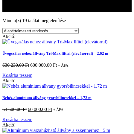
Akciós termékek
Mind a(z) 19 találat megjelenítése
Akció!
Üvegszálas nehéz állvány Tri-Max lifttel (elevátorral) – 2,62 m
630 230.00
Ft
600 000.00
Ft
+ ÁFA
Kosárba teszem
Akció!
Nehéz alumínium állvány gyorsbilincsekkel – 1,72 m
63 600.00
Ft
60 000.00
Ft
+ ÁFA
Kosárba teszem
Akció!