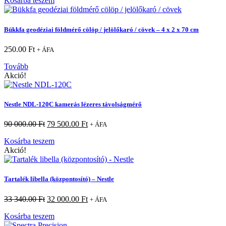
Kosárba teszem
Bükkfa geodéziai földmérő cölöp / jelölőkaró / cövek – 4 x 2 x 70 cm
250.00
Ft
+ ÁFA
Tovább
Akció!
Nestle NDL-120C kamerás lézeres távolságmérő
90 000.00
Ft
79 500.00
Ft
+ ÁFA
Kosárba teszem
Akció!
Tartalék libella (központosító) – Nestle
33 340.00
Ft
32 000.00
Ft
+ ÁFA
Kosárba teszem