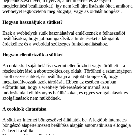
bejelentkezési nevet, a nyelvet, a betűméretet és az egyéb
megjelenítési beállításokat), így nem kell újra listáznia őket, amikor a
webhelyet legközelebb meglátogatja, vagy az oldalát böngészi.
Hogyan használjuk a sütiket?
Ezek a webhelyek sütik használatával emlékeznek a felhasználói
beállításokra, hogy jobban igazítsák a hirdetéseket a látogatók
érdekeihez és a weboldal szükséges funkcionalitásához.
Hogyan ellenőrizzük a sütiket
A cookie-kat saját belátása szerint ellenőrizheti vagy törölheti – a
részletekért lásd a aboutcookies.org oldalt. Törölheti a számítógépen
tárolt összes sütiket, és beállíthatja a legtöbb böngészőt, hogy
megakadályozzák azok tárolását. Ebben az esetben azonban
előfordulhat, hogy a webhely felkeresésekor manuálisan
módosítania kell bizonyos beállításokat, és egyes szolgáltatások és
szolgáltatások nem működnek.
A cookie-k elutasítása
A sütik az Internet böngészővel állíthatók be. A legtöbb internetes
böngésző alapértelmezett beállítása alapján automatikusan elfogadja
és kezeli a sütiket.