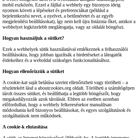
mobil eszközén. Ezzel a fájllal a webhely egy bizonyos ideig
nyomon követi a lépéseket és preferenciákat (például a
bejelentkezési nevet, a nyelvet, a betűméretet és az egyéb
megjelenítési beállításokat), így nem kell újra listáznia őket, amikor a
webhelyet legközelebb meglátogatja, vagy az oldalát böngészi.
Hogyan használjuk a sütiket?
Ezek a webhelyek sütik használatával emlékeznek a felhasználói
beállításokra, hogy jobban igazítsák a hirdetéseket a látogatók
érdekeihez és a weboldal szükséges funkcionalitásához.
Hogyan ellenőrizzük a sütiket
A cookie-kat saját belátása szerint ellenőrizheti vagy törölheti – a
részletekért lásd a aboutcookies.org oldalt. Törölheti a számítógépen
tárolt összes sütiket, és beállíthatja a legtöbb böngészőt, hogy
megakadályozzák azok tárolását. Ebben az esetben azonban
előfordulhat, hogy a webhely felkeresésekor manuálisan
módosítania kell bizonyos beállításokat, és egyes szolgáltatások és
szolgáltatások nem működnek.
A cookie-k elutasítása
A sütik az Internet böngészővel állíthatók be. A legtöbb internetes