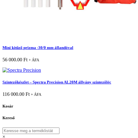
Mini kitűző prizma -30/0 mm állandóval
56 000.00
Ft
+ ÁFA
Szintezőkészlet – Spectra Precision AL20M állvány szintezőléc
116 000.00
Ft
+ ÁFA
Kosár
Kereső
×