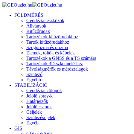
FÖLDMÉRÉS
Geodéziai eszközök
Állványok
Kitűzőrudak
Tartozékok kitűzőrudakhoz
Tartók kitűzőrudakhoz
Szögprizma és prizma
Elemek, töltők és kábelek
Tartozékok a GNSS és a TS számára
Tartozékok 3D szkenneléshez
Távolságmérők és mérőszalagok
Szintező
Egyébb
STABILIZÁCIÓ
Geodéziai cölöpök
Jelölő spray-k
Határjelzők
Jelölő csapok
Céljelek
Szintezési jelek
Egyéb
GIS
GIS eszközök