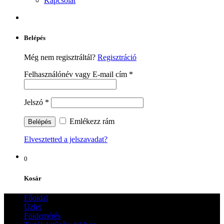
Kapcsolat
Belépés
Még nem regisztráltál?
Regisztráció
Felhasználónév vagy E-mail cím
*
Jelszó
*
Emlékezz rám
Elvesztetted a jelszavadat?
0
Kosár
Főoldal
Üzlet
Földemérés