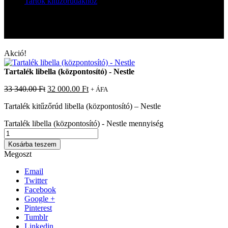
Tartók kitűzőrudakhoz
Tartalék libella (központosító) – Nestle
Tartalék libella (központosító) – Nestle
Akció!
Tartalék libella (központosító) - Nestle
33 340.00
Ft
32 000.00
Ft
+ ÁFA
Tartalék kitűzőrúd libella (központosító) – Nestle
Tartalék libella (központosító) - Nestle mennyiség
Kosárba teszem
Megoszt
Email
Twitter
Facebook
Google +
Pinterest
Tumblr
Linkedin