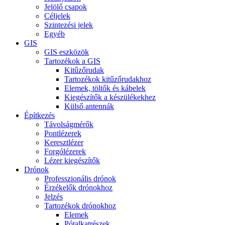
Jelölő csapok
Céljelek
Szintezési jelek
Egyéb
GIS
GIS eszközök
Tartozékok a GIS
Kitűzőrudak
Tartozékok kitűzőrudakhoz
Elemek, töltők és kábelek
Kiegészítők a készülékekhez
Külső antennák
Építkezés
Távolságmérők
Pontlézerek
Keresztlézer
Forgólézerek
Lézer kiegészítők
Drónok
Professzionális drónok
Érzékelők drónokhoz
Jelzés
Tartozékok drónokhoz
Elemek
Pótalkatrészek