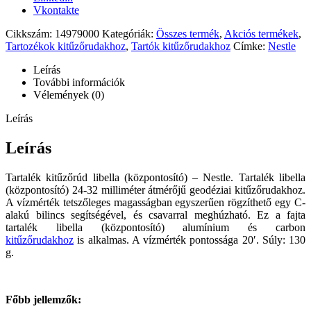
Vkontakte
Cikkszám:
14979000
Kategóriák:
Összes termék
,
Akciós termékek
,
Tartozékok kitűzőrudakhoz
,
Tartók kitűzőrudakhoz
Címke:
Nestle
Leírás
További információk
Vélemények (0)
Leírás
Leírás
Tartalék kitűzőrúd libella (központosító) – Nestle. Tartalék libella
(központosító) 24-32 milliméter átmérőjű geodéziai kitűzőrudakhoz.
A vízmérték tetszőleges magasságban egyszerűen rögzíthető egy C-
alakú bilincs segítségével, és csavarral meghúzható. Ez a fajta
tartalék libella (központosító) alumínium és carbon
kitűzőrudakhoz
is alkalmas. A vízmérték pontossága 20′. Súly: 130
g.
Főbb jellemzők: