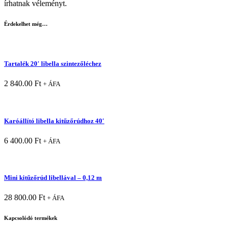
írhatnak véleményt.
Érdekelhet még…
Tartalék 20′ libella szintezőléchez
2 840.00
Ft
+ ÁFA
Karóállító libella kitűzőrúdhoz 40′
6 400.00
Ft
+ ÁFA
Mini kitűzőrúd libellával – 0,12 m
28 800.00
Ft
+ ÁFA
Kapcsolódó termékek