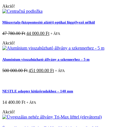
Akció!
Műszertalp (központosító alátét) optikai függélyező nélkül
47 780.00
Ft
44 000.00
Ft
+ ÁFA
Akció!
Alumínium visszahúzható állvány a szkennerhez – 5 m
500 000.00
Ft
451 000.00
Ft
+ ÁFA
NESTLE adapter kitűzőrudakhoz – 140 mm
14 400.00
Ft
+ ÁFA
Akció!