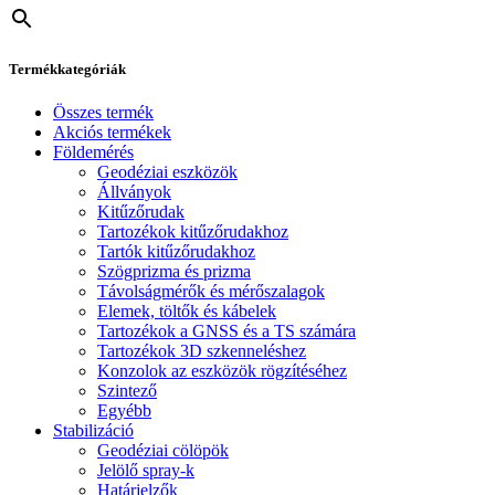
Termékkategóriák
Összes termék
Akciós termékek
Földemérés
Geodéziai eszközök
Állványok
Kitűzőrudak
Tartozékok kitűzőrudakhoz
Tartók kitűzőrudakhoz
Szögprizma és prizma
Távolságmérők és mérőszalagok
Elemek, töltők és kábelek
Tartozékok a GNSS és a TS számára
Tartozékok 3D szkenneléshez
Konzolok az eszközök rögzítéséhez
Szintező
Egyébb
Stabilizáció
Geodéziai cölöpök
Jelölő spray-k
Határjelzők