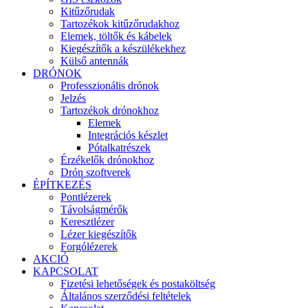
Kitűzőrudak
Tartozékok kitűzőrudakhoz
Elemek, töltők és kábelek
Kiegészítők a készülékekhez
Külső antennák
DRÓNOK
Professzionális drónok
Jelzés
Tartozékok drónokhoz
Elemek
Integrációs készlet
Pótalkatrészek
Érzékelők drónokhoz
Drón szoftverek
ÉPÍTKEZÉS
Pontlézerek
Távolságmérők
Keresztlézer
Lézer kiegészítők
Forgólézerek
AKCIÓ
KAPCSOLAT
Fizetési lehetőségek és postaköltség
Általános szerződési feltételek