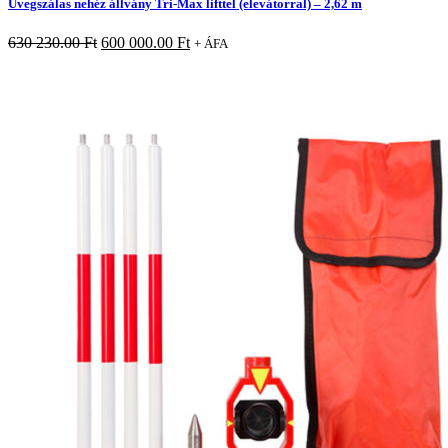
Üvegszálas nehéz állvány Tri-Max lifttel (elevátorral) – 2,62 m
630 230.00
Ft
600 000.00
Ft
+ ÁFA