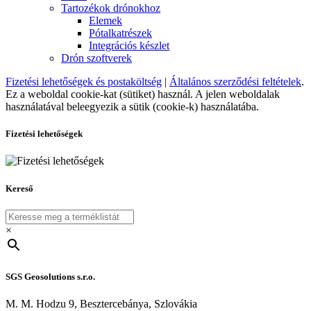
Tartozékok drónokhoz
Elemek
Pótalkatrészek
Integrációs készlet
Drón szoftverek
Fizetési lehetőségek és postaköltség
|
Általános szerződési feltételek
.
Ez a weboldal cookie-kat (sütiket) használ. A jelen weboldalak
használatával beleegyezik a sütik (cookie-k) használatába.
Fizetési lehetőségek
Kereső
×
SGS Geosolutions s.r.o.
M. M. Hodzu 9, Besztercebánya, Szlovákia