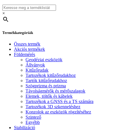
×
Termékkategóriák
Összes termék
Akciós termékek
Földemérés
Geodéziai eszközök
Állványok
Kitűzőrudak
Tartozékok kitűzőrudakhoz
Tartók kitűzőrudakhoz
Szögprizma és prizma
Távolságmérők és mérőszalagok
Elemek, töltők és kábelek
Tartozékok a GNSS és a TS számára
Tartozékok 3D szkenneléshez
Konzolok az eszközök rögzítéséhez
Szintező
Egyébb
Stabilizáció