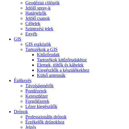
Geodéziai cölöpök
Jelölő spray-k
Határjelzők
Jelölő csapok
Céljelek
Szintezési jelek
Egyéb
GIS
GIS eszközök
Tartozékok a GIS
Kitűzőrudak
Tartozékok kitűzőrudakhoz
Elemek, töltők és kábelek
Kiegészítők a készülékekhez
Külső antennák
Építkezés
Távolságmérők
Pontlézerek
Keresztlézer
Forgólézerek
Lézer kiegészítők
Drónok
Professzionális drónok
Érzékelők drónokhoz
Jelzés