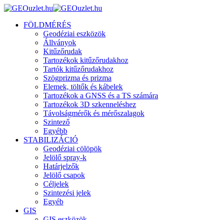
FÖLDMÉRÉS
Geodéziai eszközök
Állványok
Kitűzőrudak
Tartozékok kitűzőrudakhoz
Tartók kitűzőrudakhoz
Szögprizma és prizma
Elemek, töltők és kábelek
Tartozékok a GNSS és a TS számára
Tartozékok 3D szkenneléshez
Távolságmérők és mérőszalagok
Szintező
Egyébb
STABILIZÁCIÓ
Geodéziai cölöpök
Jelölő spray-k
Határjelzők
Jelölő csapok
Céljelek
Szintezési jelek
Egyéb
GIS
GIS eszközök