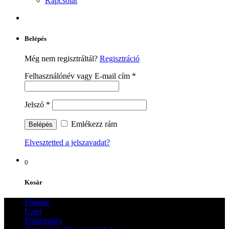
Kapcsolat
Belépés
Még nem regisztráltál?
Regisztráció
Felhasználónév vagy E-mail cím
*
Jelszó
*
Emlékezz rám
Elvesztetted a jelszavadat?
0
Kosár
Főoldal
Üzlet
Földemérés