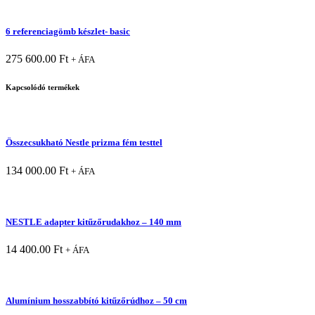
6 referenciagömb készlet- basic
275 600.00
Ft
+ ÁFA
Kapcsolódó termékek
Összecsukható Nestle prizma fém testtel
134 000.00
Ft
+ ÁFA
NESTLE adapter kitűzőrudakhoz – 140 mm
14 400.00
Ft
+ ÁFA
Alumínium hosszabbító kitűzőrúdhoz – 50 cm