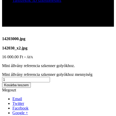
Tartozékok 3D szkenneléshez
Mini állvány referencia szkenner golyókhoz
Mini állvány referencia szkenner
golyókhoz
14203000.jpg
142030_x2.jpg
16 000.00
Ft
+ ÁFA
Mini állvány referencia szkenner golyókhoz.
Mini állvány referencia szkenner golyókhoz mennyiség
Kosárba teszem
Megoszt
Email
Twitter
Facebook
Google +