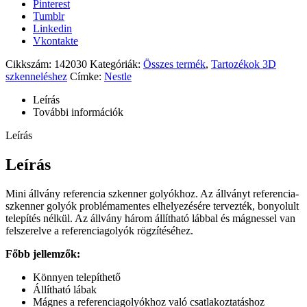
Pinterest
Tumblr
Linkedin
Vkontakte
Cikkszám:
142030
Kategóriák:
Összes termék
,
Tartozékok 3D
szkenneléshez
Címke:
Nestle
Leírás
További információk
Leírás
Leírás
Mini állvány referencia szkenner golyókhoz. Az állványt referencia-
szkenner golyók problémamentes elhelyezésére tervezték, bonyolult
telepítés nélkül. Az állvány három állítható lábbal és mágnessel van
felszerelve a referenciagolyók rögzítéséhez.
Főbb jellemzők:
Könnyen telepíthető
Állítható lábak
Mágnes a referenciagolyókhoz való csatlakoztatáshoz