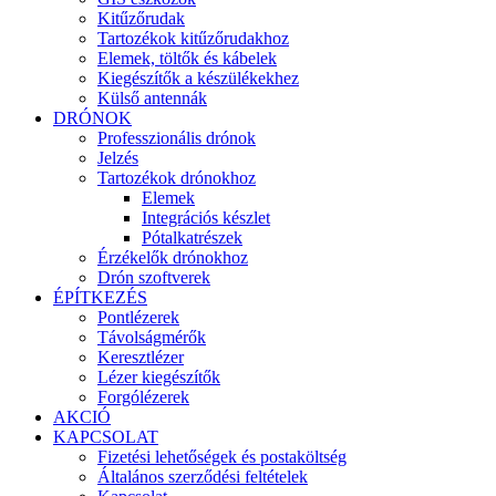
Kitűzőrudak
Tartozékok kitűzőrudakhoz
Elemek, töltők és kábelek
Kiegészítők a készülékekhez
Külső antennák
DRÓNOK
Professzionális drónok
Jelzés
Tartozékok drónokhoz
Elemek
Integrációs készlet
Pótalkatrészek
Érzékelők drónokhoz
Drón szoftverek
ÉPÍTKEZÉS
Pontlézerek
Távolságmérők
Keresztlézer
Lézer kiegészítők
Forgólézerek
AKCIÓ
KAPCSOLAT
Fizetési lehetőségek és postaköltség
Általános szerződési feltételek