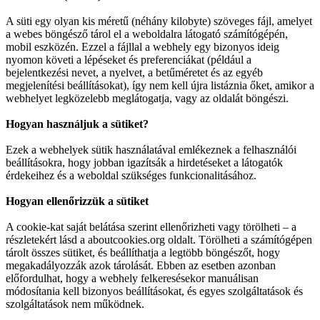
A süti egy olyan kis méretű (néhány kilobyte) szöveges fájl, amelyet
a webes böngésző tárol el a weboldalra látogató számítógépén,
mobil eszközén. Ezzel a fájllal a webhely egy bizonyos ideig
nyomon követi a lépéseket és preferenciákat (például a
bejelentkezési nevet, a nyelvet, a betűméretet és az egyéb
megjelenítési beállításokat), így nem kell újra listáznia őket, amikor a
webhelyet legközelebb meglátogatja, vagy az oldalát böngészi.
Hogyan használjuk a sütiket?
Ezek a webhelyek sütik használatával emlékeznek a felhasználói
beállításokra, hogy jobban igazítsák a hirdetéseket a látogatók
érdekeihez és a weboldal szükséges funkcionalitásához.
Hogyan ellenőrizzük a sütiket
A cookie-kat saját belátása szerint ellenőrizheti vagy törölheti – a
részletekért lásd a aboutcookies.org oldalt. Törölheti a számítógépen
tárolt összes sütiket, és beállíthatja a legtöbb böngészőt, hogy
megakadályozzák azok tárolását. Ebben az esetben azonban
előfordulhat, hogy a webhely felkeresésekor manuálisan
módosítania kell bizonyos beállításokat, és egyes szolgáltatások és
szolgáltatások nem működnek.