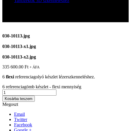
Tartozékok 3D szkenneléshez
6 referenciagömb készlet – flexi
6 referenciagömb készlet – flexi
030-10113.jpg
030-10113-x1.jpg
030-10113-x2.jpg
335 600.00
Ft
+ ÁFA
6
flexi
referenciagolyó készlet lézerszkenneléshez.
6 referenciagömb készlet - flexi mennyiség
Kosárba teszem
Megoszt
Email
Twitter
Facebook
Google +