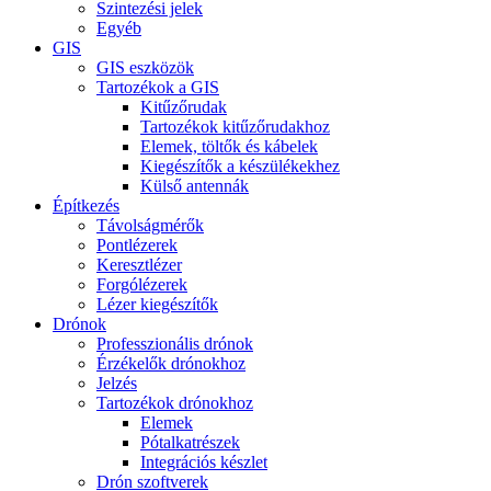
Szintezési jelek
Egyéb
GIS
GIS eszközök
Tartozékok a GIS
Kitűzőrudak
Tartozékok kitűzőrudakhoz
Elemek, töltők és kábelek
Kiegészítők a készülékekhez
Külső antennák
Építkezés
Távolságmérők
Pontlézerek
Keresztlézer
Forgólézerek
Lézer kiegészítők
Drónok
Professzionális drónok
Érzékelők drónokhoz
Jelzés
Tartozékok drónokhoz
Elemek
Pótalkatrészek
Integrációs készlet
Drón szoftverek