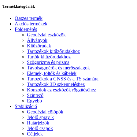
Termékkategóriák
Összes termék
Akciós termékek
Földemérés
Geodéziai eszközök
Állványok
Kitűzőrudak
Tartozékok kitűzőrudakhoz
Tartók kitűzőrudakhoz
Szögprizma és prizma
Távolságmérők és mérőszalagok
Elemek, töltők és kábelek
Tartozékok a GNSS és a TS számára
Tartozékok 3D szkenneléshez
Konzolok az eszközök rögzítéséhez
Szintező
Egyébb
Stabilizáció
Geodéziai cölöpök
Jelölő spray-k
Határjelzők
Jelölő csapok
Céljelek