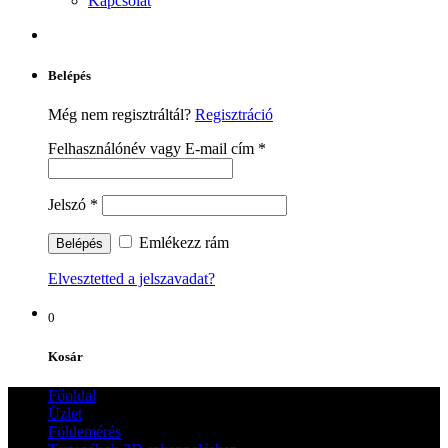
Kapcsolat
Belépés
Még nem regisztráltál?
Regisztráció
Felhasználónév vagy E-mail cím
*
Jelszó
*
Emlékezz rám
Elvesztetted a jelszavadat?
0
Kosár
Főoldal
Üzlet
Földemérés