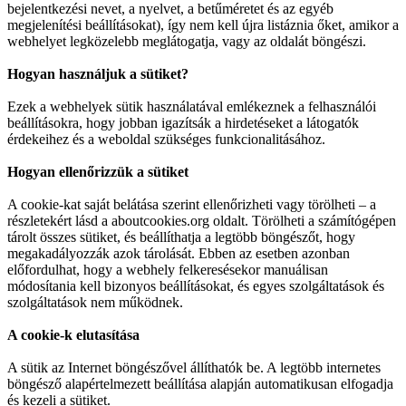
bejelentkezési nevet, a nyelvet, a betűméretet és az egyéb
megjelenítési beállításokat), így nem kell újra listáznia őket, amikor a
webhelyet legközelebb meglátogatja, vagy az oldalát böngészi.
Hogyan használjuk a sütiket?
Ezek a webhelyek sütik használatával emlékeznek a felhasználói
beállításokra, hogy jobban igazítsák a hirdetéseket a látogatók
érdekeihez és a weboldal szükséges funkcionalitásához.
Hogyan ellenőrizzük a sütiket
A cookie-kat saját belátása szerint ellenőrizheti vagy törölheti – a
részletekért lásd a aboutcookies.org oldalt. Törölheti a számítógépen
tárolt összes sütiket, és beállíthatja a legtöbb böngészőt, hogy
megakadályozzák azok tárolását. Ebben az esetben azonban
előfordulhat, hogy a webhely felkeresésekor manuálisan
módosítania kell bizonyos beállításokat, és egyes szolgáltatások és
szolgáltatások nem működnek.
A cookie-k elutasítása
A sütik az Internet böngészővel állíthatók be. A legtöbb internetes
böngésző alapértelmezett beállítása alapján automatikusan elfogadja
és kezeli a sütiket.