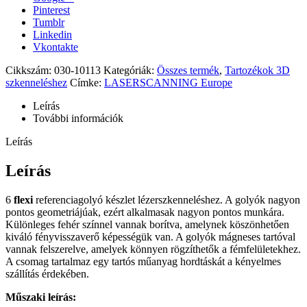
Pinterest
Tumblr
Linkedin
Vkontakte
Cikkszám:
030-10113
Kategóriák:
Összes termék
,
Tartozékok 3D
szkenneléshez
Címke:
LASERSCANNING Europe
Leírás
További információk
Leírás
Leírás
6
flexi
referenciagolyó készlet lézerszkenneléshez. A golyók nagyon
pontos geometriájúak, ezért alkalmasak nagyon pontos munkára.
Különleges fehér színnel vannak borítva, amelynek köszönhetően
kiváló fényvisszaverő képességük van. A golyók mágneses tartóval
vannak felszerelve, amelyek könnyen rögzíthetők a fémfelületekhez.
A csomag tartalmaz egy tartós műanyag hordtáskát a kényelmes
szállítás érdekében.
Műszaki leírás: