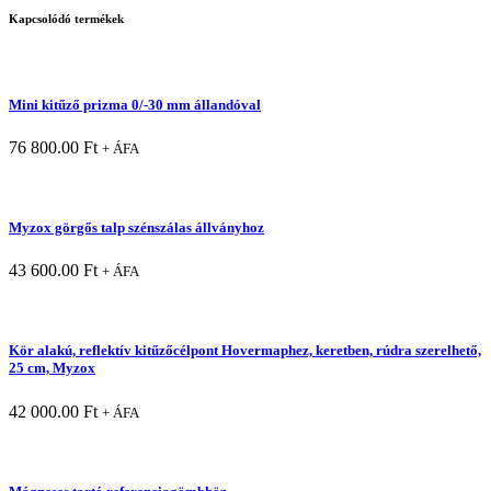
Kapcsolódó termékek
Mini kitűző prizma 0/-30 mm állandóval
76 800.00
Ft
+ ÁFA
Myzox görgős talp szénszálas állványhoz
43 600.00
Ft
+ ÁFA
Kör alakú, reflektív kitűzőcélpont Hovermaphez, keretben, rúdra szerelhető,
25 cm, Myzox
42 000.00
Ft
+ ÁFA