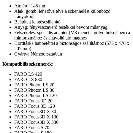
Átmérő: 145 mm
Alak: gömb, lehetővé téve a szkennelést különböző
irányokból
Beépített lengéscsillapító
Anyag: fényvisszaverő festékkel bevont műanyag
Felszerelés: speciális adapter (M8 menet a golyó belsejében) a
miniprizmához és eltávolítható mágnes
Hordtáska habbetéttel a biztonságos szállításhoz (575 x 470 x
205 mm)
Gyártva Németországban
Kompatibilis szkennerek:
FARO LS 420
FARO LS 880
FARO Photon LS 20
FARO Photon LS 80
FARO Photon LS 120
FARO Focus 3D 20
FARO Focus 3D 120
FARO Focus3D X 30
FARO Focus3D X 130
FARO Focus3D X 330
FARO Focus S 70
FARO Focus S 150