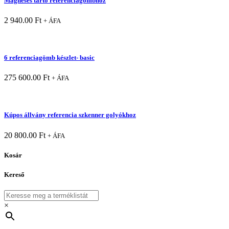
Mágneses tartó referenciagömbhöz
2 940.00
Ft
+ ÁFA
6 referenciagömb készlet- basic
275 600.00
Ft
+ ÁFA
Kúpos állvány referencia szkenner golyókhoz
20 800.00
Ft
+ ÁFA
Kosár
Kereső
×