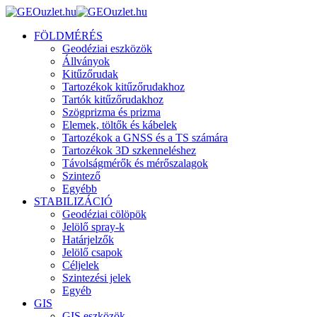
FÖLDMÉRÉS
Geodéziai eszközök
Állványok
Kitűzőrudak
Tartozékok kitűzőrudakhoz
Tartók kitűzőrudakhoz
Szögprizma és prizma
Elemek, töltők és kábelek
Tartozékok a GNSS és a TS számára
Tartozékok 3D szkenneléshez
Távolságmérők és mérőszalagok
Szintező
Egyébb
STABILIZÁCIÓ
Geodéziai cölöpök
Jelölő spray-k
Határjelzők
Jelölő csapok
Céljelek
Szintezési jelek
Egyéb
GIS
GIS eszközök