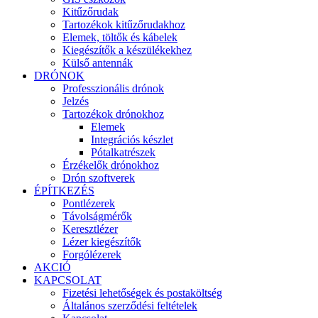
Kitűzőrudak
Tartozékok kitűzőrudakhoz
Elemek, töltők és kábelek
Kiegészítők a készülékekhez
Külső antennák
DRÓNOK
Professzionális drónok
Jelzés
Tartozékok drónokhoz
Elemek
Integrációs készlet
Pótalkatrészek
Érzékelők drónokhoz
Drón szoftverek
ÉPÍTKEZÉS
Pontlézerek
Távolságmérők
Keresztlézer
Lézer kiegészítők
Forgólézerek
AKCIÓ
KAPCSOLAT
Fizetési lehetőségek és postaköltség
Általános szerződési feltételek