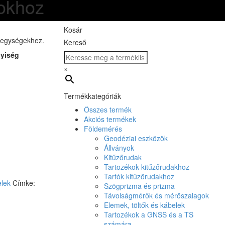
rokhoz
Kosár
lőegységekhez.
Kereső
nyiség
×
Termékkategóriák
Összes termék
Akciós termékek
Földemérés
Geodéziai eszközök
Állványok
Kitűzőrudak
Tartozékok kitűzőrudakhoz
Tartók kitűzőrudakhoz
elek
Címke:
Szögprizma és prizma
Távolságmérők és mérőszalagok
Elemek, töltők és kábelek
Tartozékok a GNSS és a TS
számára