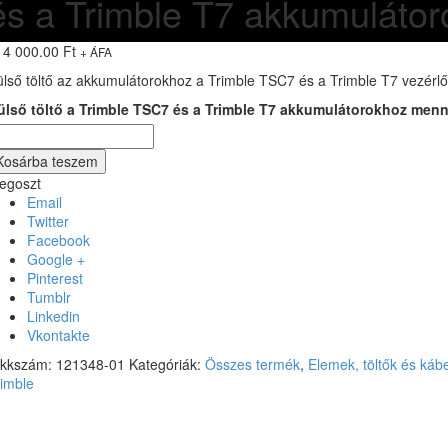
 és a Trimble T7 akkumuláto
14 000.00
Ft
+ ÁFA
ülső töltő az akkumulátorokhoz a Trimble TSC7 és a Trimble T7 vezér
ülső töltő a Trimble TSC7 és a Trimble T7 akkumulátorokhoz men
Kosárba teszem
egoszt
Email
Twitter
Facebook
Google +
Pinterest
Tumblr
Linkedin
Vkontakte
ikkszám:
121348-01
Kategóriák:
Összes termék
,
Elemek, töltők és káb
rimble