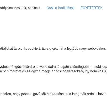
ájlokat tárolunk, cookie-t.
Cookie-beállítások
EGYETÉRTEK
ájlokat tárolunk, cookie-t. Ez a gyakorlat a legtöbb nagy weboldalon.
 webes böngésző tárol el a weboldalra látogató számítógépén, mobil esz
 a betűméretet és az egyéb megjelenítési beállításokat), így nem kell ú
tásokra, hogy jobban igazítsák a hirdetéseket a látogatók érdekeihez 