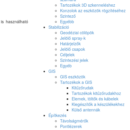
Tartozékok 3D szkenneléshez
Konzolok az eszközök rögzítéséhez
Szintező
 is használható
Egyébb
Stabilizáció
Geodéziai cölöpök
Jelölő spray-k
Határjelzők
Jelölő csapok
Céljelek
Szintezési jelek
Egyéb
GIS
GIS eszközök
Tartozékok a GIS
Kitűzőrudak
Tartozékok kitűzőrudakhoz
Elemek, töltők és kábelek
Kiegészítők a készülékekhez
Külső antennák
Építkezés
Távolságmérők
Pontlézerek