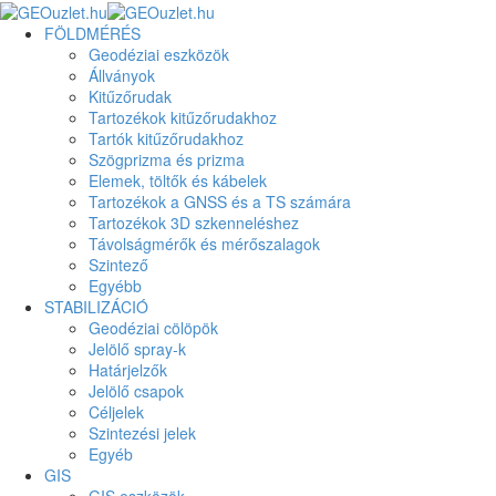
FÖLDMÉRÉS
Geodéziai eszközök
Állványok
Kitűzőrudak
Tartozékok kitűzőrudakhoz
Tartók kitűzőrudakhoz
Szögprizma és prizma
Elemek, töltők és kábelek
Tartozékok a GNSS és a TS számára
Tartozékok 3D szkenneléshez
Távolságmérők és mérőszalagok
Szintező
Egyébb
STABILIZÁCIÓ
Geodéziai cölöpök
Jelölő spray-k
Határjelzők
Jelölő csapok
Céljelek
Szintezési jelek
Egyéb
GIS
GIS eszközök