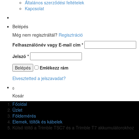
Általános szerződési feltételek
Kapcsolat
Belépés
Még nem regisztráltál?
Regisztráció
Felhasználónév vagy E-mail cím
*
Jelszó
*
Emlékezz rám
Elvesztetted a jelszavadat?
0
Kosár
Főoldal
Üzlet
Földemérés
Elemek, töltők és kábelek
Külső töltő a Trimble TSC7 és a Trimble T7 akkumulátorokhoz