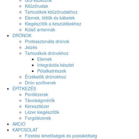
Kitűzőrudak
Tartozékok kitűzőrudakhoz
Elemek, töltők és kábelek
Kiegészítők a készülékekhez
Külső antennák
DRÓNOK
Professzionális drónok
Jelzés
Tartozékok drónokhoz
Elemek
Integrációs készlet
Pótalkatrészek
Érzékelők drónokhoz
Drón szoftverek
ÉPÍTKEZÉS
Pontlézerek
Távolságmérők
Keresztlézer
Lézer kiegészítők
Forgólézerek
AKCIÓ
KAPCSOLAT
Fizetési lehetőségek és postaköltség