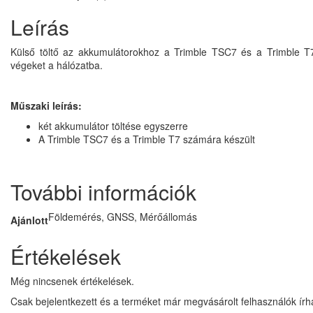
Leírás
Külső töltő az akkumulátorokhoz a Trimble TSC7 és a Trimble T7
végeket a hálózatba.
Műszaki leírás:
két akkumulátor töltése egyszerre
A Trimble TSC7 és a Trimble T7 számára készült
További információk
Földemérés, GNSS, Mérőállomás
Ajánlott
Értékelések
Még nincsenek értékelések.
Csak bejelentkezett és a terméket már megvásárolt felhasználók ír