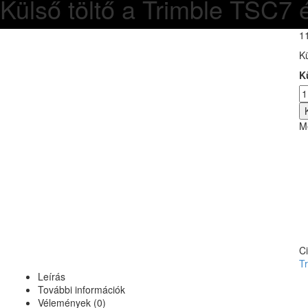
Külső töltő a Trimble TSC7
1
K
K
M
C
T
Leírás
További információk
Vélemények (0)