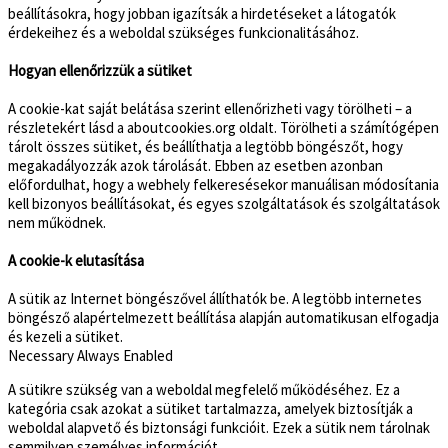
beállításokra, hogy jobban igazítsák a hirdetéseket a látogatók
érdekeihez és a weboldal szükséges funkcionalitásához.
Hogyan ellenőrizzük a sütiket
A cookie-kat saját belátása szerint ellenőrizheti vagy törölheti – a
részletekért lásd a aboutcookies.org oldalt. Törölheti a számítógépen
tárolt összes sütiket, és beállíthatja a legtöbb böngészőt, hogy
megakadályozzák azok tárolását. Ebben az esetben azonban
előfordulhat, hogy a webhely felkeresésekor manuálisan módosítania
kell bizonyos beállításokat, és egyes szolgáltatások és szolgáltatások
nem működnek.
A cookie-k elutasítása
A sütik az Internet böngészővel állíthatók be. A legtöbb internetes
böngésző alapértelmezett beállítása alapján automatikusan elfogadja
és kezeli a sütiket.
Necessary
Always Enabled
A sütikre szükség van a weboldal megfelelő működéséhez. Ez a
kategória csak azokat a sütiket tartalmazza, amelyek biztosítják a
weboldal alapvető és biztonsági funkcióit. Ezek a sütik nem tárolnak
semmilyen személyes információt.