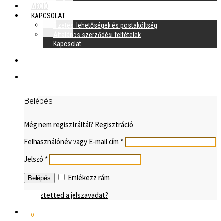
AKCIÓ
KAPCSOLAT
Fizetési lehetőségek és postaköltség
Általános szerződési feltételek
Kapcsolat
Belépés
Még nem regisztráltál?
Regisztráció
Felhasználónév vagy E-mail cím
*
Jelszó
*
Emlékezz rám
Elvesztetted a jelszavadat?
0