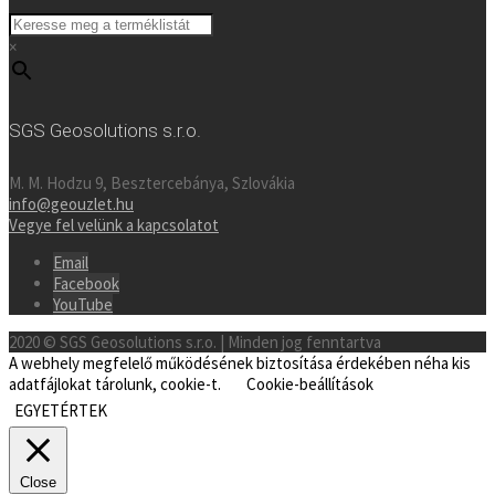
×
SGS Geosolutions s.r.o.
M. M. Hodzu 9, Besztercebánya, Szlovákia
info@geouzlet.hu
Vegye fel velünk a kapcsolatot
Email
Facebook
YouTube
2020 © SGS Geosolutions s.r.o. | Minden jog fenntartva
A webhely megfelelő működésének biztosítása érdekében néha kis
adatfájlokat tárolunk, cookie-t.
Cookie-beállítások
EGYETÉRTEK
Close