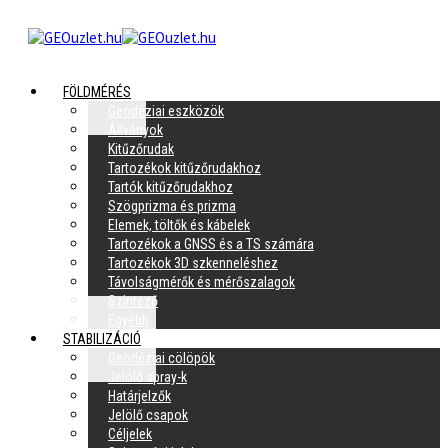
FÖLDMÉRÉS
Geodéziai eszközök
Állványok
Kitűzőrudak
Tartozékok kitűzőrudakhoz
Tartók kitűzőrudakhoz
Szögprizma és prizma
Elemek, töltők és kábelek
Tartozékok a GNSS és a TS számára
Tartozékok 3D szkenneléshez
Távolságmérők és mérőszalagok
Szintező
Egyébb
STABILIZÁCIÓ
Geodéziai cölöpök
Jelölő spray-k
Határjelzők
Jelölő csapok
Céljelek