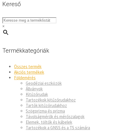
Kereső
×
Termékkategóriák
Összes termék
Akciós termékek
Földemérés
Geodéziai eszközök
Állványok
Kitűzőrudak
Tartozékok kitűzőrudakhoz
Tartók kitűzőrudakhoz
Szögprizma és prizma
Távolságmérők és mérőszalagok
Elemek, töltők és kábelek
Tartozékok a GNSS és a TS számára