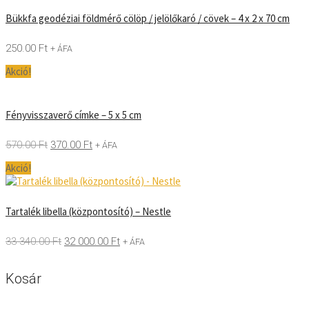
Bükkfa geodéziai földmérő cölöp / jelölőkaró / cövek – 4 x 2 x 70 cm
250.00
Ft
+ ÁFA
Akció!
Fényvisszaverő címke – 5 x 5 cm
570.00
Ft
370.00
Ft
+ ÁFA
Akció!
Tartalék libella (központosító) – Nestle
33 340.00
Ft
32 000.00
Ft
+ ÁFA
Kosár