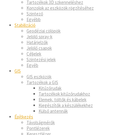
Tartozékok 3D szkenneléshez
Konzolok az eszközök rögzítéséhez
Szintező
Egyébb
Stabilizáció
Geodéziai cölöpök
Jelölő spray-k
Határjelzők
Jelölő csapok
Céljelek
Szintezési jelek
Egyéb
GIS
GIS eszközök
Tartozékok a GIS
Kitűzőrudak
Tartozékok kitűzőrudakhoz
Elemek, töltők és kábelek
Kiegészítők a készülékekhez
Külső antennák
Építkezés
Távolságmérők
Pontlézerek
Keresztlézer