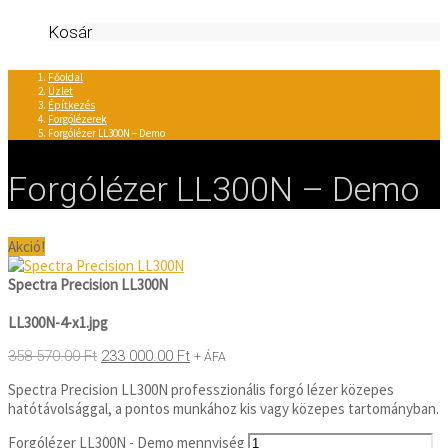
Kosár
Főoldal
Üzlet
Építkezés
Forgólézerek
Forgólézer LL300N – Demo
Forgólézer LL300N – Demo
Akció!
Spectra Precision LL300N
LL300N-4-x1.jpg
358 570.00
Ft
233 000.00
Ft
+ ÁFA
Spectra Precision LL300N professzionális forgó lézer közepes
hatótávolsággal, a pontos munkához kis vagy közepes tartományban.
Forgólézer LL300N - Demo mennyiség