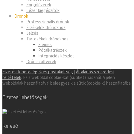
Forgólézerek
Lézer kiegészítők
Drónok
Professzionális drónok
Érzékelők drónokhoz
Jelzés
Tartozékok drónokhoz
Elemek
Pótalkatrészek
Integrációs készlet
Drón szoftverek
Fizetési lehetőségek és postaköltség
|
Általános szerződési
feltételek
. Ez a weboldal cookie-kat (sütiket) használ. A jelen
weboldalak használatával beleegyezik a sütik (cookie-k) használatába.
Fizetési lehetőségek
Kereső