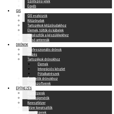
Szintezési jelek
Egyéb
GIS
GIS eszközök
Kitűzőrudak
Tartozékok kitűzőrudakhoz
Elemek, töltők és kábelek
Kiegészítők a készülékekhez
Külső antennák
DRÓNOK
Professzionális drónok
Jelzés
Tartozékok drónokhoz
Elemek
Integrációs készlet
Pótalkatrészek
Érzékelők drónokhoz
Drón szoftverek
ÉPÍTKEZÉS
Pontlézerek
Távolságmérők
Keresztlézer
Lézer kiegészítők
Forgólézerek