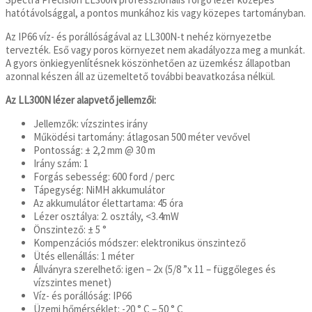
hatótávolsággal, a pontos munkához kis vagy közepes tartományban.
Az IP66 víz- és porállóságával az LL300N-t nehéz környezetbe
tervezték. Eső vagy poros környezet nem akadályozza meg a munkát.
A gyors önkiegyenlítésnek köszönhetően az üzemkész állapotban
azonnal készen áll az üzemeltető további beavatkozása nélkül.
Az LL300N lézer alapvető jellemzői:
Jellemzők: vízszintes irány
Működési tartomány: átlagosan 500 méter vevővel
Pontosság: ± 2,2 mm @ 30 m
Irány szám: 1
Forgás sebesség: 600 ford / perc
Tápegység: NiMH akkumulátor
Az akkumulátor élettartama: 45 óra
Lézer osztálya: 2. osztály, <3.4mW
Önszintező: ± 5 °
Kompenzációs módszer: elektronikus önszintező
Ütés ellenállás: 1 méter
Állványra szerelhető: igen – 2x (5/8 ”x 11 – függőleges és
vízszintes menet)
Víz- és porállóság: IP66
Üzemi hőmérséklet: -20 ° C – 50 ° C