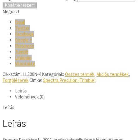
Kosárba teszem
Megoszt
Email
Twitter
Facebook
Google +
Pinterest
Tumblr
Linkedin
Vkontakte
Cikkszám:
LL300N-4
Kategóriák:
Összes termék
,
Akciós termékek
,
Forgólézerek
Címke:
Spectra Precision (Trimble)
Leírás
Vélemények (0)
Leírás
Leírás
Spectra Precision LL300N professzionális forgó lézer közepes