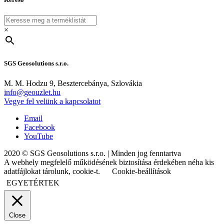
×
SGS Geosolutions s.r.o.
M. M. Hodzu 9, Besztercebánya, Szlovákia
info@geouzlet.hu
Vegye fel velünk a kapcsolatot
Email
Facebook
YouTube
2020 © SGS Geosolutions s.r.o. | Minden jog fenntartva
A webhely megfelelő működésének biztosítása érdekében néha kis
adatfájlokat tárolunk, cookie-t.
Cookie-beállítások
EGYETÉRTEK
Close