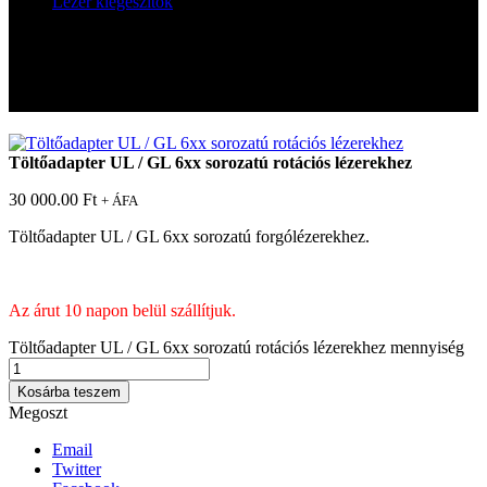
Lézer kiegészítők
Töltőadapter UL / GL 6xx sorozatú rotációs lézerekhez
Töltőadapter UL / GL 6xx sorozatú
rotációs lézerekhez
Töltőadapter UL / GL 6xx sorozatú rotációs lézerekhez
30 000.00
Ft
+ ÁFA
Töltőadapter UL / GL 6xx sorozatú forgólézerekhez.
Az árut 10 napon belül szállítjuk.
Töltőadapter UL / GL 6xx sorozatú rotációs lézerekhez mennyiség
Kosárba teszem
Megoszt
Email
Twitter