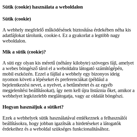
Sütik (cookie) használata a weboldalon
Sütik (cookie)
A webhely megfelelő működésének biztosítása érdekében néha kis
adatfájlokat tárolunk, cookie-t. Ez a gyakorlat a legtöbb nagy
weboldalon.
Mik a sütik (cookie)?
A süti egy olyan kis méretű (néhány kilobyte) szöveges fájl, amelyet
a webes böngésző tárol el a weboldalra látogató számítógépén,
mobil eszközén. Ezzel a fájllal a webhely egy bizonyos ideig
nyomon követi a lépéseket és preferenciákat (például a
bejelentkezési nevet, a nyelvet, a betűméretet és az egyéb
megjelenítési beállításokat), így nem kell újra listáznia őket, amikor a
webhelyet legközelebb meglátogatja, vagy az oldalát böngészi.
Hogyan használjuk a sütiket?
Ezek a webhelyek sütik használatával emlékeznek a felhasználói
beállításokra, hogy jobban igazítsák a hirdetéseket a látogatók
érdekeihez és a weboldal szükséges funkcionalitásához.