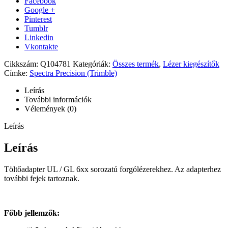
Facebook
Google +
Pinterest
Tumblr
Linkedin
Vkontakte
Cikkszám:
Q104781
Kategóriák:
Összes termék
,
Lézer kiegészítők
Címke:
Spectra Precision (Trimble)
Leírás
További információk
Vélemények (0)
Leírás
Leírás
Töltőadapter UL / GL 6xx sorozatú forgólézerekhez. Az adapterhez
további fejek tartoznak.
Főbb jellemzők: