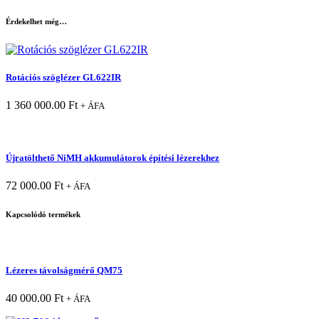
Érdekelhet még…
Rotációs szöglézer GL622IR
1 360 000.00
Ft
+ ÁFA
Újratölthető NiMH akkumulátorok építési lézerekhez
72 000.00
Ft
+ ÁFA
Kapcsolódó termékek
Lézeres távolságmérő QM75
40 000.00
Ft
+ ÁFA