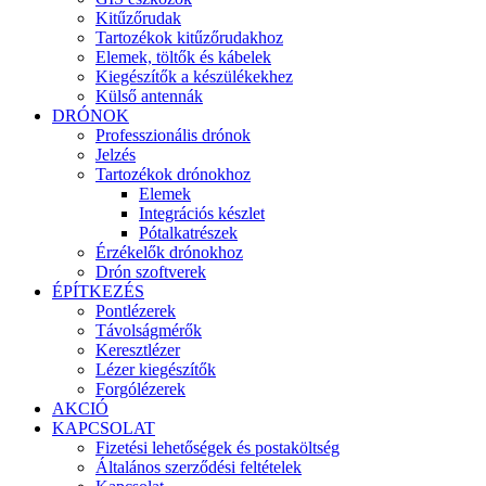
Kitűzőrudak
Tartozékok kitűzőrudakhoz
Elemek, töltők és kábelek
Kiegészítők a készülékekhez
Külső antennák
DRÓNOK
Professzionális drónok
Jelzés
Tartozékok drónokhoz
Elemek
Integrációs készlet
Pótalkatrészek
Érzékelők drónokhoz
Drón szoftverek
ÉPÍTKEZÉS
Pontlézerek
Távolságmérők
Keresztlézer
Lézer kiegészítők
Forgólézerek
AKCIÓ
KAPCSOLAT
Fizetési lehetőségek és postaköltség
Általános szerződési feltételek