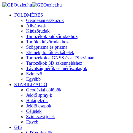
FÖLDMÉRÉS
Geodéziai eszközök
Állványok
Kitűzőrudak
Tartozékok kitűzőrudakhoz
Tartók kitűzőrudakhoz
Szögprizma és prizma
Elemek, töltők és kábelek
Tartozékok a GNSS és a TS számára
Tartozékok 3D szkenneléshez
Távolságmérők és mérőszalagok
Szintező
Egyébb
STABILIZÁCIÓ
Geodéziai cölöpök
Jelölő spray-k
Határjelzők
Jelölő csapok
Céljelek
Szintezési jelek
Egyéb
GIS
GIS eszközök