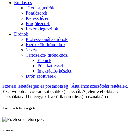
Építkezés
Távolságmérők
Pontlézerek
Keresztlézer
Forgólézerek
Lézer kiegészítők
Drónok
Professzionális drónok
Érzékelők drónokhoz
Jelzés
Tartozékok drónokhoz
Elemek
Pótalkatrészek
Integrációs készlet
Drón szoftverek
Fizetési lehetőségek és postaköltség
|
Általános szerződési feltételek
.
Ez a weboldal cookie-kat (sütiket) használ. A jelen weboldalak
használatával beleegyezik a sütik (cookie-k) használatába.
Fizetési lehetőségek
Kereső