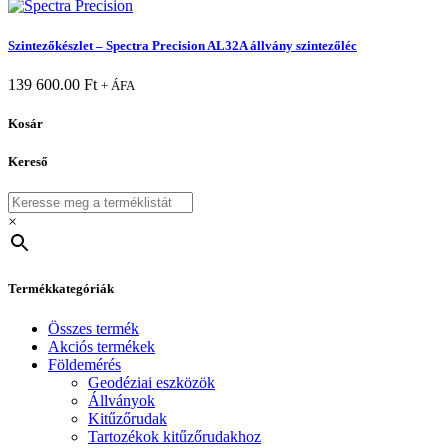
Szintezőkészlet – Spectra Precision AL32A állvány szintezőléc
139 600.00
Ft
+ ÁFA
Kosár
Kereső
×
Termékkategóriák
Összes termék
Akciós termékek
Földemérés
Geodéziai eszközök
Állványok
Kitűzőrudak
Tartozékok kitűzőrudakhoz