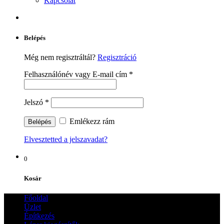
Kapcsolat
Belépés
Még nem regisztráltál?
Regisztráció
Felhasználónév vagy E-mail cím
*
Jelszó
*
Emlékezz rám
Elvesztetted a jelszavadat?
0
Kosár
Főoldal
Üzlet
Építkezés