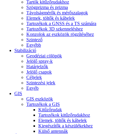
Tartók kitűzőrudakhoz
Szögprizma és prizma
Távolságmérők és mérőszalagok
Elemek, töltők és kábelek
Tartozékok a GNSS és a TS számára
Tartozékok 3D szkenneléshez
Konzolok az eszközök rögzítéséhez
Szintező
Egyébb
Stabilizáció
Geodéziai cölöpök
Jelölő spray-k
Határjelzők
Jelölő csapok
Céljelek
Szintezési jelek
Egyéb
GIS
GIS eszközök
Tartozékok a GIS
Kitűzőrudak
Tartozékok kitűzőrudakhoz
Elemek, töltők és kábelek
Kiegészítők a készülékekhez
Külső antennák