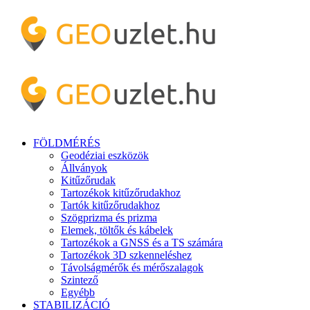
FÖLDMÉRÉS
Geodéziai eszközök
Állványok
Kitűzőrudak
Tartozékok kitűzőrudakhoz
Tartók kitűzőrudakhoz
Szögprizma és prizma
Elemek, töltők és kábelek
Tartozékok a GNSS és a TS számára
Tartozékok 3D szkenneléshez
Távolságmérők és mérőszalagok
Szintező
Egyébb
STABILIZÁCIÓ