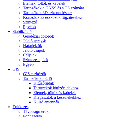
Elemek, töltők és kábelek
Tartozékok a GNSS és a TS számára
Tartozékok 3D szkenneléshez
Konzolok az eszközök rögzítéséhez
Szintező
Egyébb
Stabilizáció
Geodéziai cölöpök
Jelölő spray-k
Határjelzők
Jelölő csapok
Céljelek
Szintezési jelek
Egyéb
GIS
GIS eszközök
Tartozékok a GIS
Kitűzőrudak
Tartozékok kitűzőrudakhoz
Elemek, töltők és kábelek
Kiegészítők a készülékekhez
Külső antennák
Építkezés
Távolságmérők
Pontlézerek