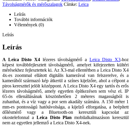
Távolságmérők és mérőszalagok
Címke:
Leica
Leírás
További információk
Vélemények (0)
Leírás
Leírás
A Leica Disto X4
lézeres távolságmérő a
Leica Disto X3
-hoz
képest továbbfejlesztett távolságmérő, amelyet kifejezetten kültéri
mérésekhez fejlesztettek ki. Az X3-mal ellentétben a Leica Disto X4
4x-es zoommal ellátott digitális kamerával van felszerelve, és a
kamerából származó kép átkerül a színes kijelzőre, ahol a célpont a
piros kereszttel jelölt középpont. A Leica Disto X4 egy tartós és erős
lézeres távolságmérő, amely egyetlen építkezésen sem vész el. IP
65-ös ellenállásának köszönhetően 2 méteres magasságból is
zuhanhat, és a víz vagy a por sem akadály számára. A 150 méter 1
mm-es pontosságú hatótávolsága, a kijelző elforgatása, a beépített
dőlésmérő vagy a Bluetooth-on keresztüli kapcsolat az
okostelefonnal a
Leica Disto Plan
mobilalkalmazáson keresztül
nem az egyetlen jellemző a Leica Disto X4-nek.