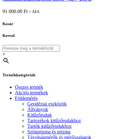
91 000.00
Ft
+ ÁFA
Kosár
Kereső
×
Termékkategóriák
Összes termék
Akciós termékek
Földemérés
Geodéziai eszközök
Állványok
Kitűzőrudak
Tartozékok kitűzőrudakhoz
Tartók kitűzőrudakhoz
Szögprizma és prizma
Távolságmérők és mérőszalagok