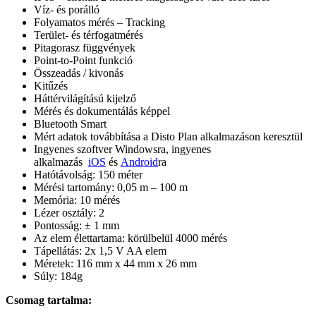
Víz- és porálló
Folyamatos mérés – Tracking
Terület- és térfogatmérés
Pitagorasz függvények
Point-to-Point funkció
Összeadás / kivonás
Kitűzés
Háttérvilágítású kijelző
Mérés és dokumentálás képpel
Bluetooth Smart
Mért adatok továbbítása a Disto Plan alkalmazáson keresztül
Ingyenes szoftver Windowsra, ingyenes
alkalmazás
iOS
és
Android
ra
Hatótávolság: 150 méter
Mérési tartomány: 0,05 m – 100 m
Memória: 10 mérés
Lézer osztály: 2
Pontosság: ± 1 mm
Az elem élettartama: körülbelül 4000 mérés
Tápellátás: 2x 1,5 V AA elem
Méretek: 116 mm x 44 mm x 26 mm
Súly: 184g
Csomag tartalma: