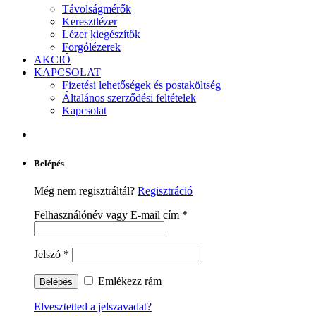
Távolságmérők
Keresztlézer
Lézer kiegészítők
Forgólézerek
AKCIÓ
KAPCSOLAT
Fizetési lehetőségek és postaköltség
Általános szerződési feltételek
Kapcsolat
Belépés
Még nem regisztráltál?
Regisztráció
Felhasználónév vagy E-mail cím
*
Jelszó
*
Emlékezz rám
Elvesztetted a jelszavadat?