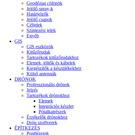
Geodéziai cölöpök
Jelölő spray-k
Határjelzők
Jelölő csapok
Céljelek
Szintezési jelek
Egyéb
GIS
GIS eszközök
Kitűzőrudak
Tartozékok kitűzőrudakhoz
Elemek, töltők és kábelek
Kiegészítők a készülékekhez
Külső antennák
DRÓNOK
Professzionális drónok
Jelzés
Tartozékok drónokhoz
Elemek
Integrációs készlet
Pótalkatrészek
Érzékelők drónokhoz
Drón szoftverek
ÉPÍTKEZÉS
Pontlézerek