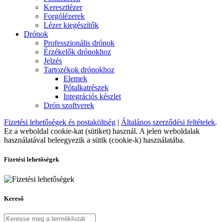
Keresztlézer
Forgólézerek
Lézer kiegészítők
Drónok
Professzionális drónok
Érzékelők drónokhoz
Jelzés
Tartozékok drónokhoz
Elemek
Pótalkatrészek
Integrációs készlet
Drón szoftverek
Fizetési lehetőségek és postaköltség
|
Általános szerződési feltételek
.
Ez a weboldal cookie-kat (sütiket) használ. A jelen weboldalak
használatával beleegyezik a sütik (cookie-k) használatába.
Fizetési lehetőségek
Kereső