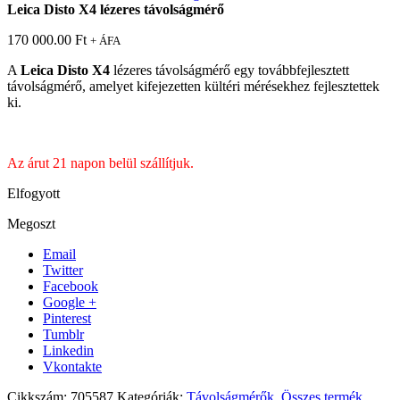
Leica Disto X4 lézeres távolságmérő
170 000.00
Ft
+ ÁFA
A
Leica Disto X4
lézeres távolságmérő egy továbbfejlesztett
távolságmérő, amelyet kifejezetten kültéri mérésekhez fejlesztettek
ki.
Az árut 21 napon belül szállítjuk.
Elfogyott
Megoszt
Email
Twitter
Facebook
Google +
Pinterest
Tumblr
Linkedin
Vkontakte
Cikkszám:
705587
Kategóriák:
Távolságmérők
,
Összes termék
,