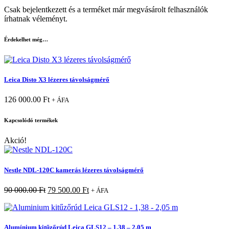
Csak bejelentkezett és a terméket már megvásárolt felhasználók
írhatnak véleményt.
Érdekelhet még…
Leica Disto X3 lézeres távolságmérő
126 000.00
Ft
+ ÁFA
Kapcsolódó termékek
Akció!
Nestle NDL-120C kamerás lézeres távolságmérő
90 000.00
Ft
79 500.00
Ft
+ ÁFA
Alumínium kitűzőrúd Leica GLS12 – 1,38 – 2,05 m