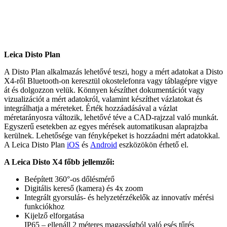
Leica Disto Plan
A Disto Plan alkalmazás lehetővé teszi, hogy a mért adatokat a Disto
X4-ről Bluetooth-on keresztül okostelefonra vagy táblagépre vigye
át és dolgozzon velük. Könnyen készíthet dokumentációt vagy
vizualizációt a mért adatokról, valamint készíthet vázlatokat és
integrálhatja a méreteket. Érték hozzáadásával a vázlat
méretarányosra változik, lehetővé téve a CAD-rajzzal való munkát.
Egyszerű esetekben az egyes mérések automatikusan alaprajzba
kerülnek. Lehetősége van fényképeket is hozzáadni mért adatokkal.
A Leica Disto Plan
iOS
és
Android
eszközökön érhető el.
A Leica Disto X4 főbb jellemzői:
Beépített 360°-os dőlésmérő
Digitális kereső (kamera) és 4x zoom
Integrált gyorsulás- és helyzetérzékelők az innovatív mérési
funkciókhoz
Kijelző elforgatása
IP65 – ellenáll 2 méteres magasságból való esés tűrés