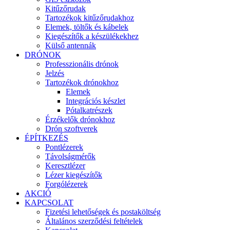
Kitűzőrudak
Tartozékok kitűzőrudakhoz
Elemek, töltők és kábelek
Kiegészítők a készülékekhez
Külső antennák
DRÓNOK
Professzionális drónok
Jelzés
Tartozékok drónokhoz
Elemek
Integrációs készlet
Pótalkatrészek
Érzékelők drónokhoz
Drón szoftverek
ÉPÍTKEZÉS
Pontlézerek
Távolságmérők
Keresztlézer
Lézer kiegészítők
Forgólézerek
AKCIÓ
KAPCSOLAT
Fizetési lehetőségek és postaköltség
Általános szerződési feltételek