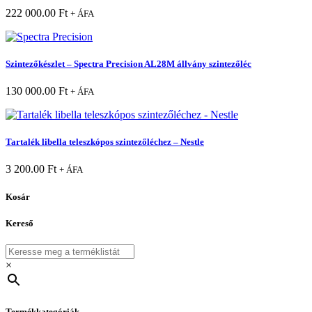
222 000.00
Ft
+ ÁFA
Szintezőkészlet – Spectra Precision AL28M állvány szintezőléc
130 000.00
Ft
+ ÁFA
Tartalék libella teleszkópos szintezőléchez – Nestle
3 200.00
Ft
+ ÁFA
Kosár
Kereső
×
Termékkategóriák