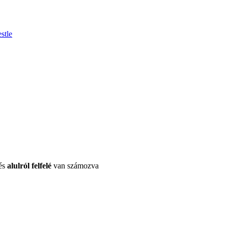
stle
 és
alulról felfelé
van számozva