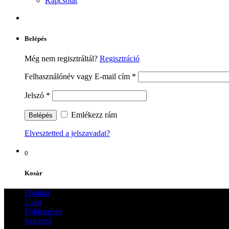
Kapcsolat
Belépés
Még nem regisztráltál?
Regisztráció
Felhasználónév vagy E-mail cím
*
Jelszó
*
Emlékezz rám
Elvesztetted a jelszavadat?
0
Kosár
Főoldal
Üzlet
Földemérés
Szintező