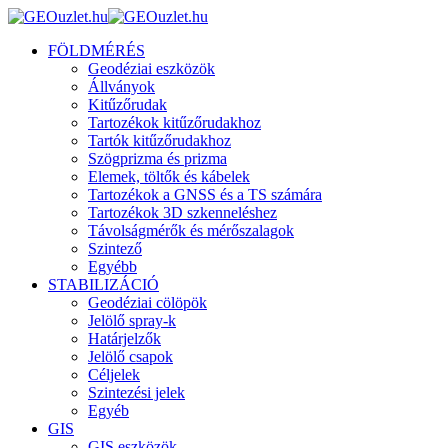
FÖLDMÉRÉS
Geodéziai eszközök
Állványok
Kitűzőrudak
Tartozékok kitűzőrudakhoz
Tartók kitűzőrudakhoz
Szögprizma és prizma
Elemek, töltők és kábelek
Tartozékok a GNSS és a TS számára
Tartozékok 3D szkenneléshez
Távolságmérők és mérőszalagok
Szintező
Egyébb
STABILIZÁCIÓ
Geodéziai cölöpök
Jelölő spray-k
Határjelzők
Jelölő csapok
Céljelek
Szintezési jelek
Egyéb
GIS
GIS eszközök