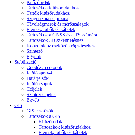
Kitűzőrudak
Tartozékok kitűzőrudakhoz
Tartók kitűzőrudakhoz
Szögprizma és prizma
Távolságmérők és mérőszalagok
Elemek, töltők és kábelek
Tartozékok a GNSS és a TS számára
Tartozékok 3D szkenneléshez
Konzolok az eszközök rögzítéséhez
Szintező
Egyébb
Stabilizáció
Geodéziai cölöpök
Jelölő spray-k
Határjelzők
Jelölő csapok
Céljelek
Szintezési jelek
Egyéb
GIS
GIS eszközök
Tartozékok a GIS
Kitűzőrudak
Tartozékok kitűzőrudakhoz
Elemek, töltők és kábelek