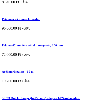
8 340.00
Ft
+ ÁFA
Prizma a 25 mm-es konzolon
96 000.00
Ft
+ ÁFA
Prizma 62 mm fém céllal – magasság 100 mm
72 000.00
Ft
+ ÁFA
Acél mérőszalag – 60 m
19 200.00
Ft
+ ÁFA
SECO Quick Change (h=150 mm) adapter GPS antennához