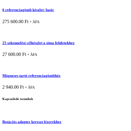
6 referenciagömb készlet- basic
275 600.00
Ft
+ ÁFA
25 szkennelési célkészlet a sima felületekhez
27 600.00
Ft
+ ÁFA
Mágneses tartó referenciagömbhöz
2 940.00
Ft
+ ÁFA
Kapcsolódó termékek
Rotációs adapter kereszt lézerekhez