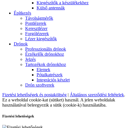
Kiegészítők a készülékekhez
Külső antennák
Építkezés
Távolságmérők
Pontlézerek
Keresztlézer
Forgólézerek
Lézer kiegészítők
Drónok
Professzionális drónok
Érzékelők drónokhoz
Jelzés
Tartozékok drónokhoz
Elemek
Pótalkatrészek
Integrációs készlet
Drón szoftverek
Fizetési lehetőségek és postaköltség
|
Általános szerződési feltételek
.
Ez a weboldal cookie-kat (sütiket) használ. A jelen weboldalak
használatával beleegyezik a sütik (cookie-k) használatába.
Fizetési lehetőségek