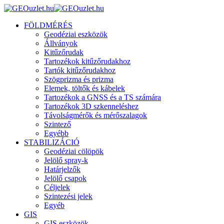
FÖLDMÉRÉS
Geodéziai eszközök
Állványok
Kitűzőrudak
Tartozékok kitűzőrudakhoz
Tartók kitűzőrudakhoz
Szögprizma és prizma
Elemek, töltők és kábelek
Tartozékok a GNSS és a TS számára
Tartozékok 3D szkenneléshez
Távolságmérők és mérőszalagok
Szintező
Egyébb
STABILIZÁCIÓ
Geodéziai cölöpök
Jelölő spray-k
Határjelzők
Jelölő csapok
Céljelek
Szintezési jelek
Egyéb
GIS
GIS eszközök