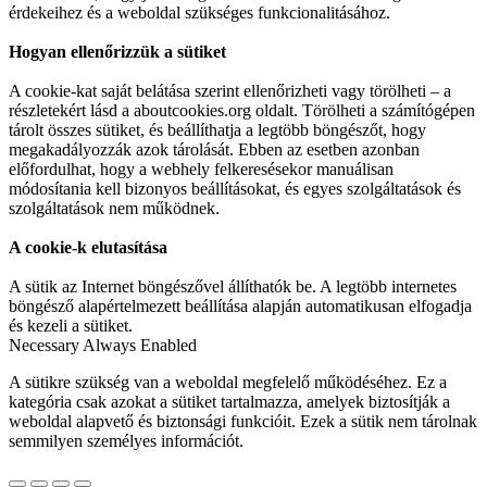
érdekeihez és a weboldal szükséges funkcionalitásához.
Hogyan ellenőrizzük a sütiket
A cookie-kat saját belátása szerint ellenőrizheti vagy törölheti – a
részletekért lásd a aboutcookies.org oldalt. Törölheti a számítógépen
tárolt összes sütiket, és beállíthatja a legtöbb böngészőt, hogy
megakadályozzák azok tárolását. Ebben az esetben azonban
előfordulhat, hogy a webhely felkeresésekor manuálisan
módosítania kell bizonyos beállításokat, és egyes szolgáltatások és
szolgáltatások nem működnek.
A cookie-k elutasítása
A sütik az Internet böngészővel állíthatók be. A legtöbb internetes
böngésző alapértelmezett beállítása alapján automatikusan elfogadja
és kezeli a sütiket.
Necessary
Always Enabled
A sütikre szükség van a weboldal megfelelő működéséhez. Ez a
kategória csak azokat a sütiket tartalmazza, amelyek biztosítják a
weboldal alapvető és biztonsági funkcióit. Ezek a sütik nem tárolnak
semmilyen személyes információt.