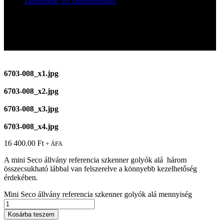
Tartozékok 3D szkenneléshez
Mini Seco állvány referencia szkenner golyók alá
Mini Seco állvány referencia szkenner
golyók alá
6703-008_x1.jpg
6703-008_x2.jpg
6703-008_x3.jpg
6703-008_x4.jpg
16 400.00
Ft
+ ÁFA
A mini Seco állvány referencia szkenner golyók alá három
összecsukható lábbal van felszerelve a könnyebb kezelhetőség
érdekében.
Mini Seco állvány referencia szkenner golyók alá mennyiség
Kosárba teszem