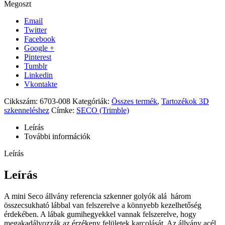
Megoszt
Email
Twitter
Facebook
Google +
Pinterest
Tumblr
Linkedin
Vkontakte
Cikkszám:
6703-008
Kategóriák:
Összes termék
,
Tartozékok 3D
szkenneléshez
Címke:
SECO (Trimble)
Leírás
További információk
Leírás
Leírás
A mini Seco állvány referencia szkenner golyók alá három
összecsukható lábbal van felszerelve a könnyebb kezelhetőség
érdekében. A lábak gumihegyekkel vannak felszerelve, hogy
megakadályozzák az érzékeny felületek karcolását. Az állvány acél