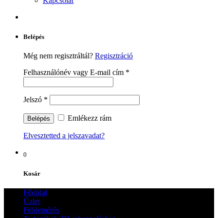
Kapcsolat
Belépés
Még nem regisztráltál?
Regisztráció
Felhasználónév vagy E-mail cím
*
Jelszó
*
Emlékezz rám
Elvesztetted a jelszavadat?
0
Kosár
Főoldal
Üzlet
Földemérés