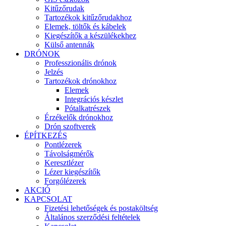
Kitűzőrudak
Tartozékok kitűzőrudakhoz
Elemek, töltők és kábelek
Kiegészítők a készülékekhez
Külső antennák
DRÓNOK
Professzionális drónok
Jelzés
Tartozékok drónokhoz
Elemek
Integrációs készlet
Pótalkatrészek
Érzékelők drónokhoz
Drón szoftverek
ÉPÍTKEZÉS
Pontlézerek
Távolságmérők
Keresztlézer
Lézer kiegészítők
Forgólézerek
AKCIÓ
KAPCSOLAT
Fizetési lehetőségek és postaköltség
Általános szerződési feltételek