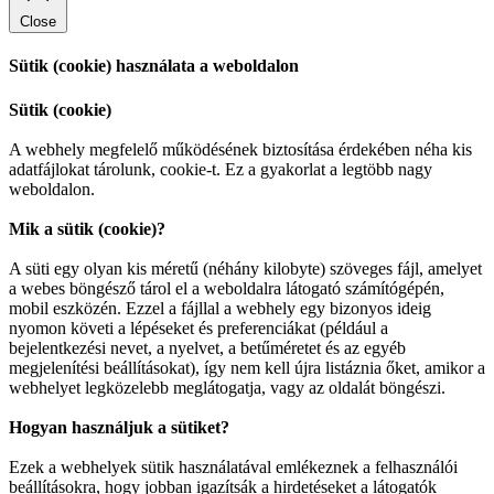
Close
Sütik (cookie) használata a weboldalon
Sütik (cookie)
A webhely megfelelő működésének biztosítása érdekében néha kis
adatfájlokat tárolunk, cookie-t. Ez a gyakorlat a legtöbb nagy
weboldalon.
Mik a sütik (cookie)?
A süti egy olyan kis méretű (néhány kilobyte) szöveges fájl, amelyet
a webes böngésző tárol el a weboldalra látogató számítógépén,
mobil eszközén. Ezzel a fájllal a webhely egy bizonyos ideig
nyomon követi a lépéseket és preferenciákat (például a
bejelentkezési nevet, a nyelvet, a betűméretet és az egyéb
megjelenítési beállításokat), így nem kell újra listáznia őket, amikor a
webhelyet legközelebb meglátogatja, vagy az oldalát böngészi.
Hogyan használjuk a sütiket?
Ezek a webhelyek sütik használatával emlékeznek a felhasználói
beállításokra, hogy jobban igazítsák a hirdetéseket a látogatók