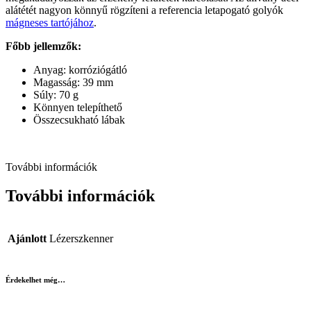
alátétét nagyon könnyű rögzíteni a referencia letapogató golyók
mágneses tartójához
.
Főbb jellemzők:
Anyag: korróziógátló
Magasság: 39 mm
Súly: 70 g
Könnyen telepíthető
Összecsukható lábak
További információk
További információk
Ajánlott
Lézerszkenner
Érdekelhet még…