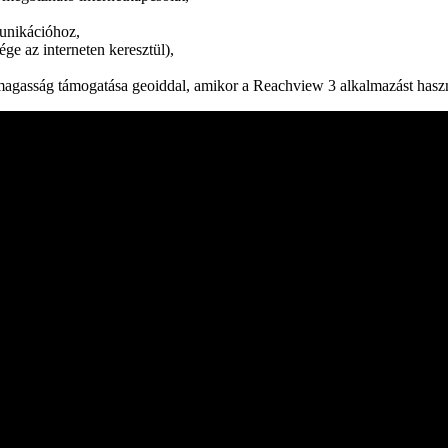
munikációhoz,
ge az interneten keresztül),
asság támogatása geoiddal, amikor a Reachview 3 alkalmazást haszn