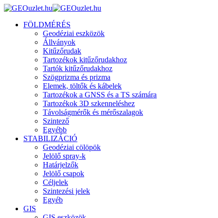
FÖLDMÉRÉS
Geodéziai eszközök
Állványok
Kitűzőrudak
Tartozékok kitűzőrudakhoz
Tartók kitűzőrudakhoz
Szögprizma és prizma
Elemek, töltők és kábelek
Tartozékok a GNSS és a TS számára
Tartozékok 3D szkenneléshez
Távolságmérők és mérőszalagok
Szintező
Egyébb
STABILIZÁCIÓ
Geodéziai cölöpök
Jelölő spray-k
Határjelzők
Jelölő csapok
Céljelek
Szintezési jelek
Egyéb
GIS
GIS eszközök