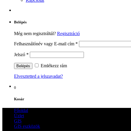
Kapcsolat
Belépés
Még nem regisztráltál?
Regisztráció
Felhasználónév vagy E-mail cím
*
Jelszó
*
Emlékezz rám
Elvesztetted a jelszavadat?
0
Kosár
Főoldal
Üzlet
GIS
GIS eszközök