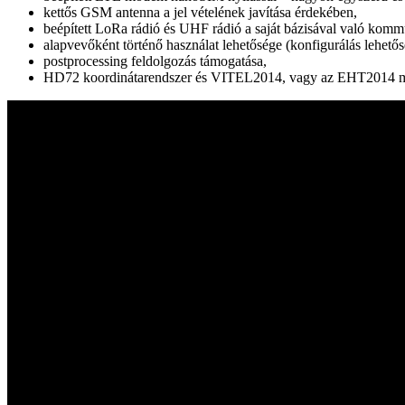
kettős GSM antenna a jel vételének javítása érdekében,
beépített LoRa rádió és UHF rádió a saját bázisával való kom
alapvevőként történő használat lehetősége (konfigurálás lehetősé
postprocessing feldolgozás támogatása,
HD72 koordinátarendszer és VITEL2014, vagy az EHT2014 mag