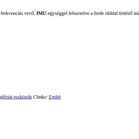
 frekvenciás vevő.
IMU
egységgel felszerelve a ferde rúddal történő m
déziai eszközök
Címke:
Emlid