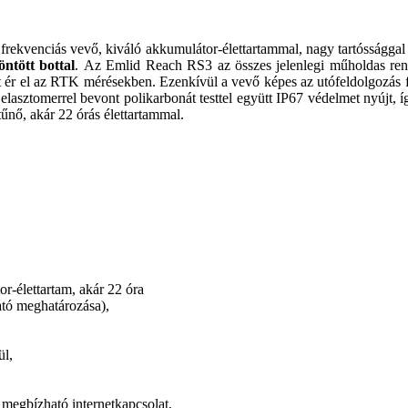
kvenciás vevő, kiváló akkumulátor-élettartammal, nagy tartóssággal é
öntött bottal
. Az Emlid Reach RS3 az összes jelenlegi műholdas ren
t ér el az RTK mérésekben. Ezenkívül a vevő képes az utófeldolgozás 
asztomerrel bevont polikarbonát testtel együtt IP67 védelmet nyújt, í
nő, akár 22 órás élettartammal.
r-élettartam, akár 22 óra
ató meghatározása),
ül,
megbízható internetkapcsolat,