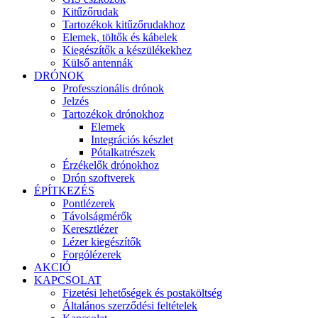
Kitűzőrudak
Tartozékok kitűzőrudakhoz
Elemek, töltők és kábelek
Kiegészítők a készülékekhez
Külső antennák
DRÓNOK
Professzionális drónok
Jelzés
Tartozékok drónokhoz
Elemek
Integrációs készlet
Pótalkatrészek
Érzékelők drónokhoz
Drón szoftverek
ÉPÍTKEZÉS
Pontlézerek
Távolságmérők
Keresztlézer
Lézer kiegészítők
Forgólézerek
AKCIÓ
KAPCSOLAT
Fizetési lehetőségek és postaköltség
Általános szerződési feltételek