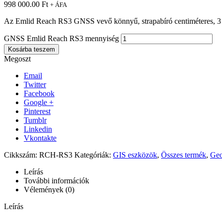
998 000.00
Ft
+ ÁFA
Az Emlid Reach RS3 GNSS vevő könnyű, strapabíró centiméteres, 3
GNSS Emlid Reach RS3 mennyiség
Kosárba teszem
Megoszt
Email
Twitter
Facebook
Google +
Pinterest
Tumblr
Linkedin
Vkontakte
Cikkszám:
RCH-RS3
Kategóriák:
GIS eszközök
,
Összes termék
,
Geo
Leírás
További információk
Vélemények (0)
Leírás