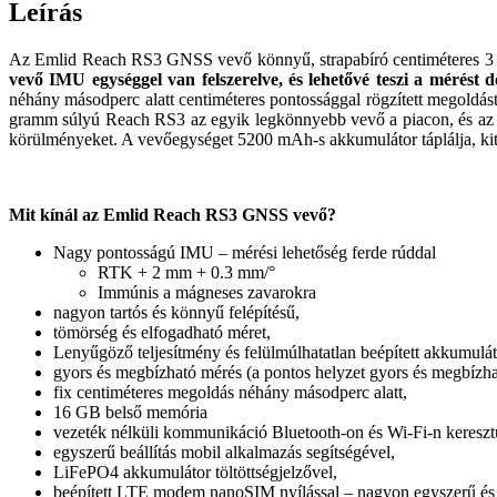
Leírás
Az Emlid Reach RS3 GNSS vevő könnyű, strapabíró centiméteres 3 fre
vevő IMU egységgel van felszerelve, és lehetővé teszi a mérést d
néhány másodperc alatt centiméteres pontossággal rögzített megoldás
gramm súlyú Reach RS3 az egyik legkönnyebb vevő a piacon, és az el
körülményeket. A vevőegységet 5200 mAh-s akkumulátor táplálja, kitű
Mit kínál az Emlid Reach RS3 GNSS vevő?
Nagy pontosságú IMU – mérési lehetőség ferde rúddal
RTK + 2 mm + 0.3 mm/°
Immúnis a mágneses zavarokra
nagyon tartós és könnyű felépítésű,
tömörség és elfogadható méret,
Lenyűgöző teljesítmény és felülmúlhatatlan beépített akkumuláto
gyors és megbízható mérés (a pontos helyzet gyors és megbízh
fix centiméteres megoldás néhány másodperc alatt,
16 GB belső memória
vezeték nélküli kommunikáció Bluetooth-on és Wi-Fi-n kereszt
egyszerű beállítás mobil alkalmazás segítségével,
LiFePO4 akkumulátor töltöttségjelzővel,
beépített LTE modem nanoSIM nyílással – nagyon egyszerű és 