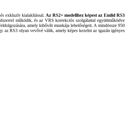
s exkluzív kialakítással.
Az RS2+ modellhez képest az Emlid RS3
dszerrel működik, és az VRS korrekciós szolgálattal együttműködve
feldolgozására, amely kibővíti munkája lehetőségeit. A mindössze 950
gy az RS3 olyan vevővé válik, amely képes kezelni az igazán igényes