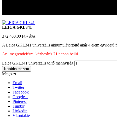
Leica GKL341 univerzális töltő
Leica GKL341 univerzális töltő
LEICA GKL341
372 400.00
Ft
+ ÁFA
A Leica GKL341 univerzális akkumulátortöltő akár 4 elem egyidejű fel
Áru megrendelésre, kézbesítés 21 napon belül.
Leica GKL341 univerzális töltő mennyiség
Kosárba teszem
Megoszt
Email
Twitter
Facebook
Google +
Pinterest
Tumblr
Linkedin
Vkontakte