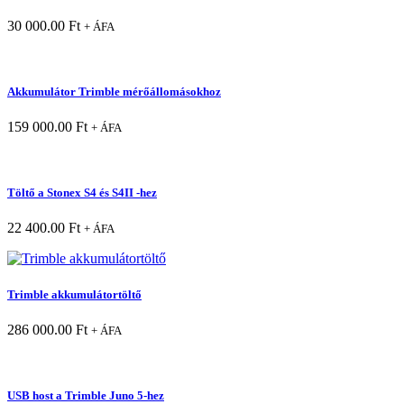
30 000.00
Ft
+ ÁFA
Akkumulátor Trimble mérőállomásokhoz
159 000.00
Ft
+ ÁFA
Töltő a Stonex S4 és S4II -hez
22 400.00
Ft
+ ÁFA
Trimble akkumulátortöltő
286 000.00
Ft
+ ÁFA
USB host a Trimble Juno 5-hez