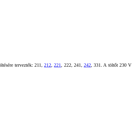
ltésére tervezték: 211,
212
,
221
, 222, 241,
242
, 331. A töltőt 230 V