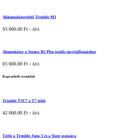
Akkumulátortöltő Trimble M3
93 000.00
Ft
+ ÁFA
Akumulátor a Stonex R2 Plus totális merőállomáshoz
65 600.00
Ft
+ ÁFA
Kapcsolódó termékek
Trimble TSC7 a T7 töltő
42 000.00
Ft
+ ÁFA
Töltő a Trimble Juno 5 és a Slate számára