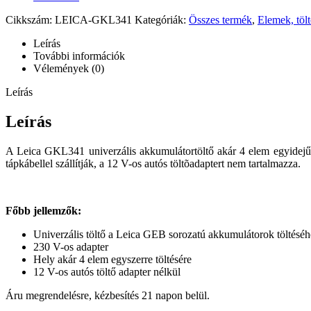
Cikkszám:
LEICA-GKL341
Kategóriák:
Összes termék
,
Elemek, töl
Leírás
További információk
Vélemények (0)
Leírás
Leírás
A Leica GKL341 univerzális akkumulátortöltő akár 4 elem egyidejű f
tápkábellel szállítják, a 12 V-os autós töltõadaptert nem tartalmazza.
Főbb jellemzők:
Univerzális töltő a Leica GEB sorozatú akkumulátorok töltéséh
230 V-os adapter
Hely akár 4 elem egyszerre töltésére
12 V-os autós töltő adapter nélkül
Áru megrendelésre, kézbesítés 21 napon belül.