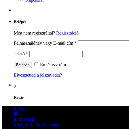
Kapcsolat
Belépés
Még nem regisztráltál?
Regisztráció
Felhasználónév vagy E-mail cím
*
Jelszó
*
Emlékezz rám
Elvesztetted a jelszavadat?
0
Kosár
Főoldal
Üzlet
Földemérés
Elemek, töltők és kábelek