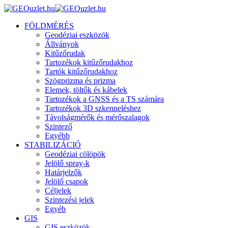
FÖLDMÉRÉS
Geodéziai eszközök
Állványok
Kitűzőrudak
Tartozékok kitűzőrudakhoz
Tartók kitűzőrudakhoz
Szögprizma és prizma
Elemek, töltők és kábelek
Tartozékok a GNSS és a TS számára
Tartozékok 3D szkenneléshez
Távolságmérők és mérőszalagok
Szintező
Egyébb
STABILIZÁCIÓ
Geodéziai cölöpök
Jelölő spray-k
Határjelzők
Jelölő csapok
Céljelek
Szintezési jelek
Egyéb
GIS
GIS eszközök