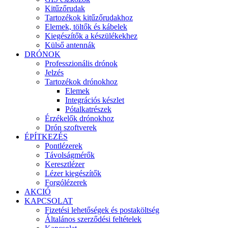
Kitűzőrudak
Tartozékok kitűzőrudakhoz
Elemek, töltők és kábelek
Kiegészítők a készülékekhez
Külső antennák
DRÓNOK
Professzionális drónok
Jelzés
Tartozékok drónokhoz
Elemek
Integrációs készlet
Pótalkatrészek
Érzékelők drónokhoz
Drón szoftverek
ÉPÍTKEZÉS
Pontlézerek
Távolságmérők
Keresztlézer
Lézer kiegészítők
Forgólézerek
AKCIÓ
KAPCSOLAT
Fizetési lehetőségek és postaköltség
Általános szerződési feltételek