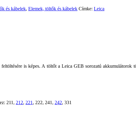
tők és kábelek
,
Elemek, töltők és kábelek
Címke:
Leica
eltöltésére is képes. A töltőt a Leica GEB sorozatú akkumulátorok tö
ez: 211,
212
,
221
, 222, 241,
242
, 331