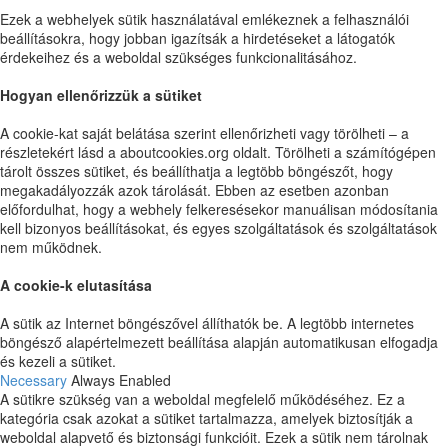
Ezek a webhelyek sütik használatával emlékeznek a felhasználói
beállításokra, hogy jobban igazítsák a hirdetéseket a látogatók
érdekeihez és a weboldal szükséges funkcionalitásához.
Hogyan ellenőrizzük a sütiket
A cookie-kat saját belátása szerint ellenőrizheti vagy törölheti – a
részletekért lásd a aboutcookies.org oldalt. Törölheti a számítógépen
tárolt összes sütiket, és beállíthatja a legtöbb böngészőt, hogy
megakadályozzák azok tárolását. Ebben az esetben azonban
előfordulhat, hogy a webhely felkeresésekor manuálisan módosítania
kell bizonyos beállításokat, és egyes szolgáltatások és szolgáltatások
nem működnek.
A cookie-k elutasítása
A sütik az Internet böngészővel állíthatók be. A legtöbb internetes
böngésző alapértelmezett beállítása alapján automatikusan elfogadja
és kezeli a sütiket.
Necessary
Always Enabled
A sütikre szükség van a weboldal megfelelő működéséhez. Ez a
kategória csak azokat a sütiket tartalmazza, amelyek biztosítják a
weboldal alapvető és biztonsági funkcióit. Ezek a sütik nem tárolnak