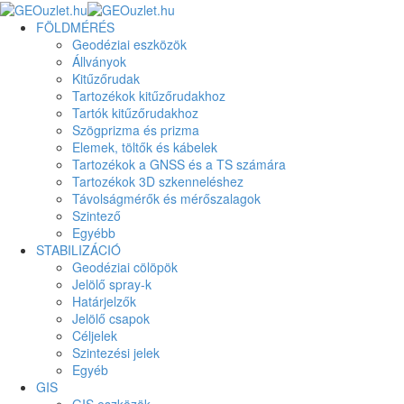
FÖLDMÉRÉS
Geodéziai eszközök
Állványok
Kitűzőrudak
Tartozékok kitűzőrudakhoz
Tartók kitűzőrudakhoz
Szögprizma és prizma
Elemek, töltők és kábelek
Tartozékok a GNSS és a TS számára
Tartozékok 3D szkenneléshez
Távolságmérők és mérőszalagok
Szintező
Egyébb
STABILIZÁCIÓ
Geodéziai cölöpök
Jelölő spray-k
Határjelzők
Jelölő csapok
Céljelek
Szintezési jelek
Egyéb
GIS
GIS eszközök