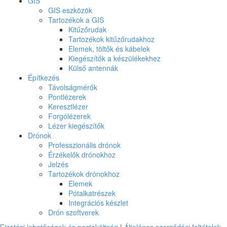
GIS
GIS eszközök
Tartozékok a GIS
Kitűzőrudak
Tartozékok kitűzőrudakhoz
Elemek, töltők és kábelek
Kiegészítők a készülékekhez
Külső antennák
Építkezés
Távolságmérők
Pontlézerek
Keresztlézer
Forgólézerek
Lézer kiegészítők
Drónok
Professzionális drónok
Érzékelők drónokhoz
Jelzés
Tartozékok drónokhoz
Elemek
Pótalkatrészek
Integrációs készlet
Drón szoftverek
Fizetési lehetőségek és postaköltség
|
Általános szerződési feltételek
.