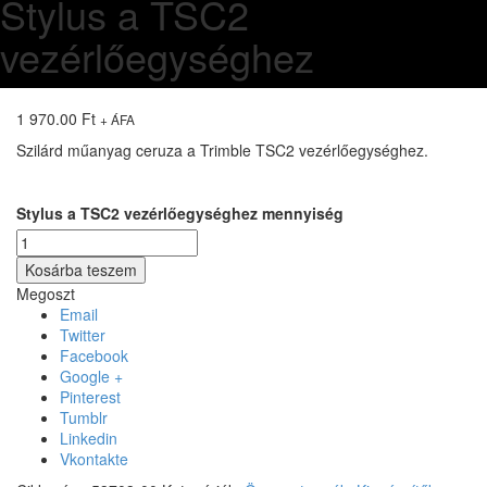
Stylus a TSC2
vezérlőegységhez
1 970.00
Ft
+ ÁFA
Szilárd műanyag ceruza a Trimble TSC2 vezérlőegységhez.
Stylus a TSC2 vezérlőegységhez mennyiség
Kosárba teszem
Megoszt
Email
Twitter
Facebook
Google +
Pinterest
Tumblr
Linkedin
Vkontakte