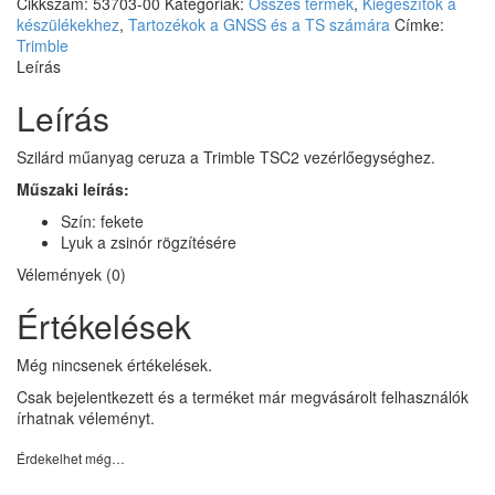
Cikkszám:
53703-00
Kategóriák:
Összes termék
,
Kiegészítők a
készülékekhez
,
Tartozékok a GNSS és a TS számára
Címke:
Trimble
Leírás
Leírás
Szilárd műanyag ceruza a Trimble TSC2 vezérlőegységhez.
Műszaki leírás:
Szín: fekete
Lyuk a zsinór rögzítésére
Vélemények (0)
Értékelések
Még nincsenek értékelések.
Csak bejelentkezett és a terméket már megvásárolt felhasználók
írhatnak véleményt.
Érdekelhet még…