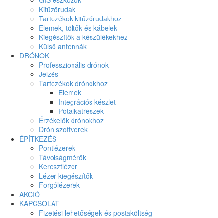
Kitűzőrudak
Tartozékok kitűzőrudakhoz
Elemek, töltők és kábelek
Kiegészítők a készülékekhez
Külső antennák
DRÓNOK
Professzionális drónok
Jelzés
Tartozékok drónokhoz
Elemek
Integrációs készlet
Pótalkatrészek
Érzékelők drónokhoz
Drón szoftverek
ÉPÍTKEZÉS
Pontlézerek
Távolságmérők
Keresztlézer
Lézer kiegészítők
Forgólézerek
AKCIÓ
KAPCSOLAT
Fizetési lehetőségek és postaköltség