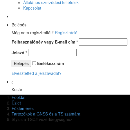
Általános szerződési feltételek
Kapcsolat
Belépés
Még nem regisztráltál?
Regisztráció
Felhasználónév vagy E-mail cím
*
Jelszó
*
Emlékezz rám
Elvesztetted a jelszavadat?
0
Kosár
Főoldal
Üzlet
Földemérés
Tartozékok a GNSS és a TS számára
Stylus a TSC2 vezérlőegységhez