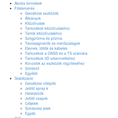
Akciós termékek
Földemérés
Geodéziai eszközök
Állványok
Kitűzőrudak
Tartozékok kitűzőrudakhoz
Tartók kitűzőrudakhoz
Szögprizma és prizma
Távolságmérők és mérőszalagok
Elemek, töltők és kábelek
Tartozékok a GNSS és a TS számára
Tartozékok 3D szkenneléshez
Konzolok az eszközök rögzítéséhez
Szintező
Egyébb
Stabilizáció
Geodéziai cölöpök
Jelölő spray-k
Határjelzők
Jelölő csapok
Céljelek
Szintezési jelek
Egyéb