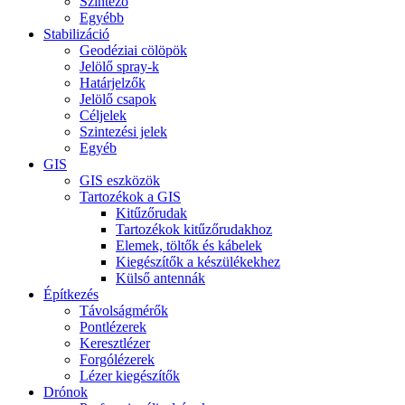
Szintező
Egyébb
Stabilizáció
Geodéziai cölöpök
Jelölő spray-k
Határjelzők
Jelölő csapok
Céljelek
Szintezési jelek
Egyéb
GIS
GIS eszközök
Tartozékok a GIS
Kitűzőrudak
Tartozékok kitűzőrudakhoz
Elemek, töltők és kábelek
Kiegészítők a készülékekhez
Külső antennák
Építkezés
Távolságmérők
Pontlézerek
Keresztlézer
Forgólézerek
Lézer kiegészítők
Drónok