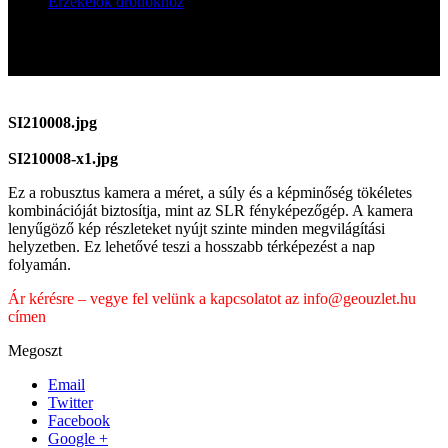
Érzékelők drónokhoz
RGB kamera senseFly Aeria X-hez
RGB kamera senseFly Aeria X-hez
SI210008.jpg
SI210008-x1.jpg
Ez a robusztus kamera a méret, a súly és a képminőség tökéletes
kombinációját biztosítja, mint az SLR fényképezőgép. A kamera
lenyűgöző kép részleteket nyújt szinte minden megvilágítási
helyzetben. Ez lehetővé teszi a hosszabb térképezést a nap
folyamán.
Ár kérésre – vegye fel velünk a kapcsolatot az info@geouzlet.hu
címen
Megoszt
Email
Twitter
Facebook
Google +