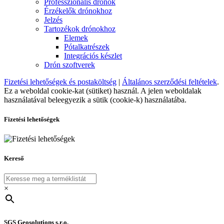
Professzionális drónok
Érzékelők drónokhoz
Jelzés
Tartozékok drónokhoz
Elemek
Pótalkatrészek
Integrációs készlet
Drón szoftverek
Fizetési lehetőségek és postaköltség
|
Általános szerződési feltételek
.
Ez a weboldal cookie-kat (sütiket) használ. A jelen weboldalak
használatával beleegyezik a sütik (cookie-k) használatába.
Fizetési lehetőségek
Kereső
×
SGS Geosolutions s.r.o.