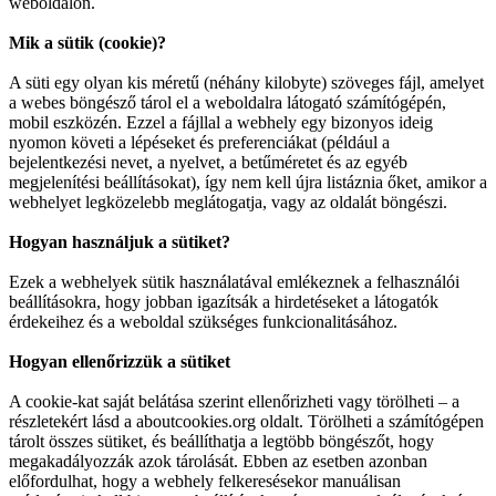
weboldalon.
Mik a sütik (cookie)?
A süti egy olyan kis méretű (néhány kilobyte) szöveges fájl, amelyet
a webes böngésző tárol el a weboldalra látogató számítógépén,
mobil eszközén. Ezzel a fájllal a webhely egy bizonyos ideig
nyomon követi a lépéseket és preferenciákat (például a
bejelentkezési nevet, a nyelvet, a betűméretet és az egyéb
megjelenítési beállításokat), így nem kell újra listáznia őket, amikor a
webhelyet legközelebb meglátogatja, vagy az oldalát böngészi.
Hogyan használjuk a sütiket?
Ezek a webhelyek sütik használatával emlékeznek a felhasználói
beállításokra, hogy jobban igazítsák a hirdetéseket a látogatók
érdekeihez és a weboldal szükséges funkcionalitásához.
Hogyan ellenőrizzük a sütiket
A cookie-kat saját belátása szerint ellenőrizheti vagy törölheti – a
részletekért lásd a aboutcookies.org oldalt. Törölheti a számítógépen
tárolt összes sütiket, és beállíthatja a legtöbb böngészőt, hogy
megakadályozzák azok tárolását. Ebben az esetben azonban
előfordulhat, hogy a webhely felkeresésekor manuálisan