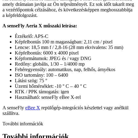
amely drámaian javítja az Ön teljesítményét. Ez sok időt takarít meg
a vezérlőpontok célzásához, és következésképpen meghosszabbítja
a képfeldolgozást.
A senseFly Aeria X műszaki leírása:
Érzékelő: APS-C
Képfelbontás 100 m magasságban: 2,11 cm / pixel
Lencse: 18,5 mm f / 2,8-16 (28 mm ekvivalens: 35 mm)
Képfelbontás: 6000 x 4000 pixel
Képformátumok: JPEG és / vagy DNG
Redőny: globális, 1/30 – 1/4000 mp
Fehéregyensúly: automatikus, nap, felhős, árnyékos
ISO tartomány: 100 – 6400
Látási szög: 75 °
Üzemi hőmérséklet: -10 ° C – 40 ° C
RTK / PPK támogatás: igen
Használható: senseFly eBee X-rel
A senseFly
eBee X
repülőgép-integrációs készlettel vagy anélkül
szállítva.
További információk
További információk