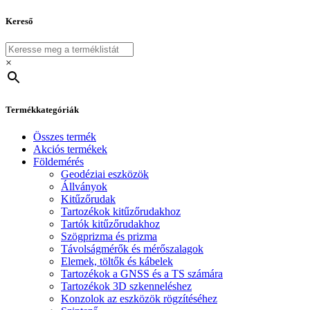
Kereső
×
Termékkategóriák
Összes termék
Akciós termékek
Földemérés
Geodéziai eszközök
Állványok
Kitűzőrudak
Tartozékok kitűzőrudakhoz
Tartók kitűzőrudakhoz
Szögprizma és prizma
Távolságmérők és mérőszalagok
Elemek, töltők és kábelek
Tartozékok a GNSS és a TS számára
Tartozékok 3D szkenneléshez
Konzolok az eszközök rögzítéséhez