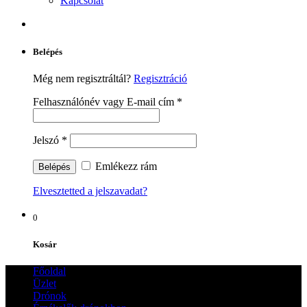
Kapcsolat
Belépés
Még nem regisztráltál?
Regisztráció
Felhasználónév vagy E-mail cím
*
Jelszó
*
Emlékezz rám
Elvesztetted a jelszavadat?
0
Kosár
Főoldal
Üzlet
Drónok