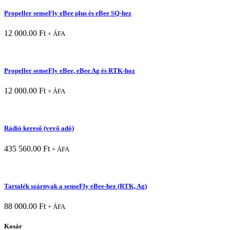
Propeller senseFly eBee plus és eBee SQ-hez
12 000.00
Ft
+ ÁFA
Propeller senseFly eBee, eBee Ag és RTK-hoz
12 000.00
Ft
+ ÁFA
Rádió kereső (vevő adó)
435 560.00
Ft
+ ÁFA
Tartalék szárnyak a senseFly eBee-hez (RTK, Ag)
88 000.00
Ft
+ ÁFA
Kosár