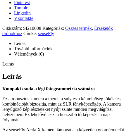
Pinterest
Tumblr
Linkedin
Vkontakte
Cikkszám:
SI210008
Kategóriák:
Összes termék
,
Érzékelők
drónokhoz
Címke:
senseFly
Leírás
További információk
Vélemények (0)
Leírás
Leírás
Kompakt csoda a légi fotogrammetria számára
Ez a robusztus kamera a méret, a súly és a képminőség tökéletes
kombinációját biztosítja, mint az SLR fényképezőgép. A kamera
lenyűgöző kép részleteket nyújt szinte minden megvilágítási
helyzetben. Ez lehetővé teszi a hosszabb térképezést a nap
folyamán.
Az senseFly Aeria X kamera támogatja a közvetlen georeferenciát,