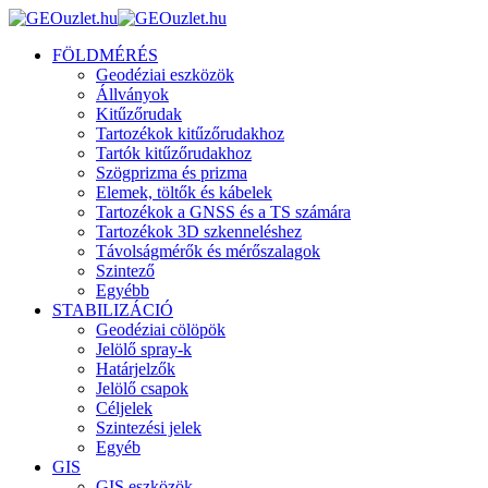
FÖLDMÉRÉS
Geodéziai eszközök
Állványok
Kitűzőrudak
Tartozékok kitűzőrudakhoz
Tartók kitűzőrudakhoz
Szögprizma és prizma
Elemek, töltők és kábelek
Tartozékok a GNSS és a TS számára
Tartozékok 3D szkenneléshez
Távolságmérők és mérőszalagok
Szintező
Egyébb
STABILIZÁCIÓ
Geodéziai cölöpök
Jelölő spray-k
Határjelzők
Jelölő csapok
Céljelek
Szintezési jelek
Egyéb
GIS
GIS eszközök