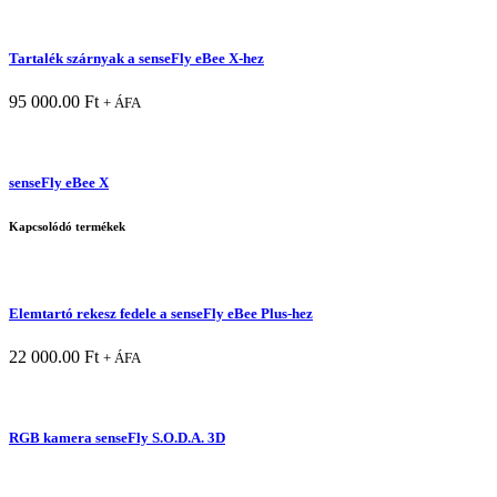
Tartalék szárnyak a senseFly eBee X-hez
95 000.00
Ft
+ ÁFA
senseFly eBee X
Kapcsolódó termékek
Elemtartó rekesz fedele a senseFly eBee Plus-hez
22 000.00
Ft
+ ÁFA
RGB kamera senseFly S.O.D.A. 3D