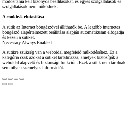
módosítania kell bizonyos beállításokat, és egyes szolgáltatások és
szolgáltatások nem működnek.
A cookie-k elutasítása
A sütik az Internet böngészővel állíthatók be. A legtöbb internetes
böngésző alapértelmezett beállítása alapján automatikusan elfogadja
és kezeli a sütiket.
Necessary
Always Enabled
A sütikre szükség van a weboldal megfelelő működéséhez. Ez a
kategória csak azokat a sütiket tartalmazza, amelyek biztosítják a
weboldal alapvető és biztonsági funkcióit. Ezek a sütik nem tárolnak
semmilyen személyes információt.