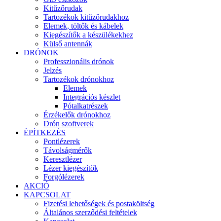
Kitűzőrudak
Tartozékok kitűzőrudakhoz
Elemek, töltők és kábelek
Kiegészítők a készülékekhez
Külső antennák
DRÓNOK
Professzionális drónok
Jelzés
Tartozékok drónokhoz
Elemek
Integrációs készlet
Pótalkatrészek
Érzékelők drónokhoz
Drón szoftverek
ÉPÍTKEZÉS
Pontlézerek
Távolságmérők
Keresztlézer
Lézer kiegészítők
Forgólézerek
AKCIÓ
KAPCSOLAT
Fizetési lehetőségek és postaköltség
Általános szerződési feltételek